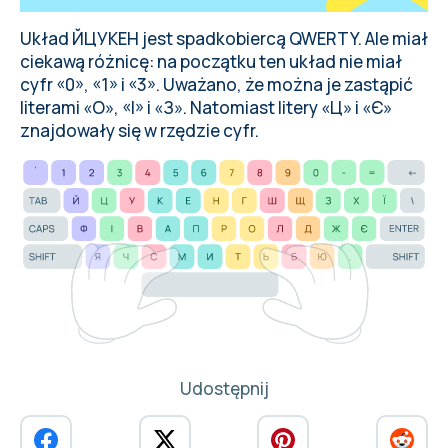
Układ ЙЦУКЕН jest spadkobiercą QWERTY. Ale miał
ciekawą różnicę: na początku ten układ nie miał
cyfr «0», «1» i «3». Uważano, że można je zastąpić
literami «О», «І» i «З». Natomiast litery «Ц» i «Є»
znajdowały się w rzędzie cyfr.
Udostępnij