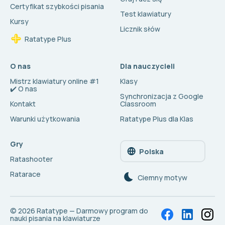
Certyfikat szybkości pisania
Test klawiatury
Kursy
Licznik słów
Ratatype Plus
O nas
Dla nauczycieli
Mistrz klawiatury online #1
Klasy
✔️ O nas
Synchronizacja z Google
Kontakt
Classroom
Warunki użytkowania
Ratatype Plus dla Klas
Gry
Polska
Ratashooter
Ratarace
Сiemny motyw
© 2026
Ratatype — Darmowy program do
nauki pisania na klawiaturze