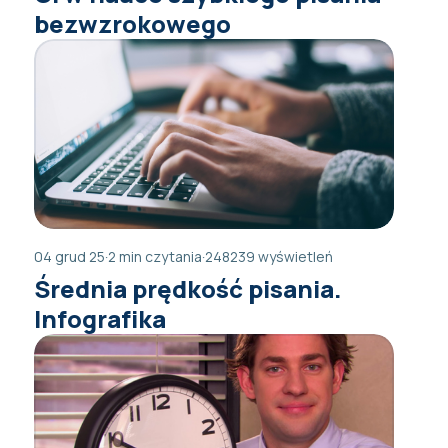
bezwzrokowego
04 grud 25
·
2 min czytania
·
248239 wyświetleń
Średnia prędkość pisania.
Infografika