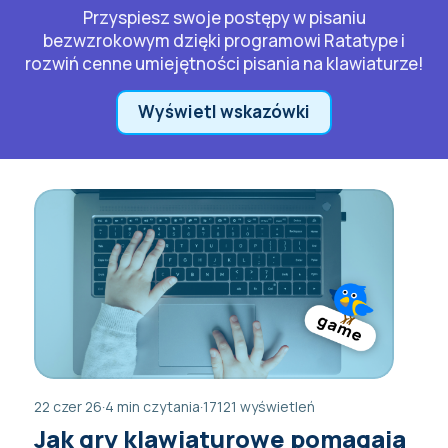
Przyspiesz swoje postępy w pisaniu
bezwzrokowym dzięki programowi Ratatype i
rozwiń cenne umiejętności pisania na klawiaturze!
Wyświetl wskazówki
22 czer 26
·
4 min czytania
·
17121 wyświetleń
Jak gry klawiaturowe pomagają