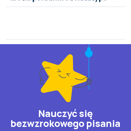
Nauczyć się
bezwzrokowego pisania