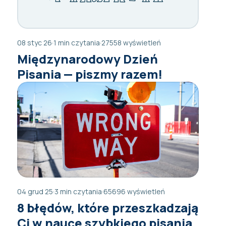
08 styc 26
·
1 min czytania
·
27558 wyświetleń
Międzynarodowy Dzień
Pisania — piszmy razem!
04 grud 25
·
3 min czytania
·
65696 wyświetleń
8 błędów, które przeszkadzają
Ci w nauce szybkiego pisania