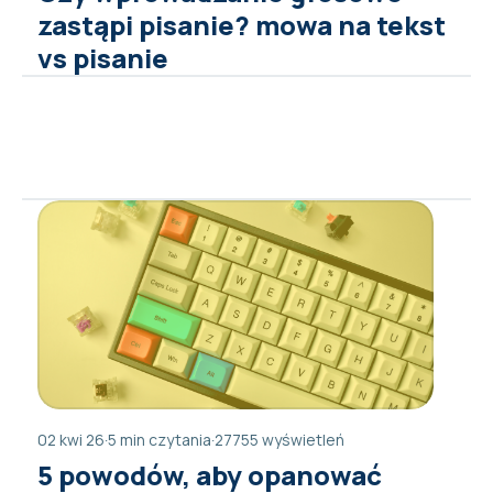
zastąpi pisanie? mowa na tekst
vs pisanie
02 kwi 26
·
5 min czytania
·
27755 wyświetleń
5 powodów, aby opanować