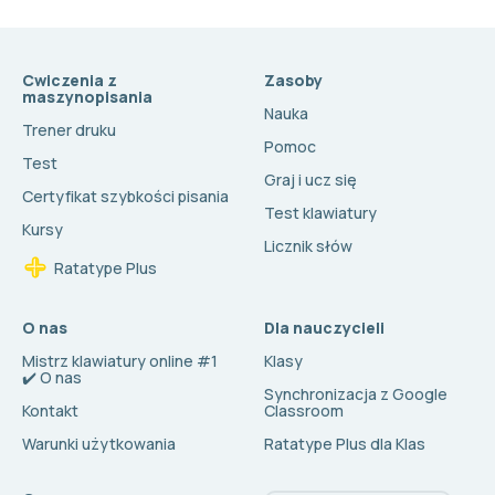
Cwiczenia z
Zasoby
maszynopisania
Nauka
Trener druku
Pomoc
Test
Graj i ucz się
Certyfikat szybkości pisania
Test klawiatury
Kursy
Licznik słów
Ratatype Plus
O nas
Dla nauczycieli
Mistrz klawiatury online #1
Klasy
✔️ O nas
Synchronizacja z Google
Kontakt
Classroom
Warunki użytkowania
Ratatype Plus dla Klas