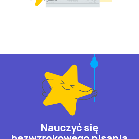
Nauczyć się
bezwzrokowego pisania