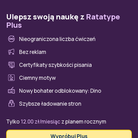
Ulepsz swoją naukę z
Ratatype
Plus
Nieograniczona liczba ćwiczeń
Bez reklam
Certyfikaty szybkości pisania
Сiemny motyw
Nowy bohater odblokowany: Dino
Szybsze ładowanie stron
Tylko
12.00 zł/miesiąc
z planem rocznym
Wypróbuj Plus