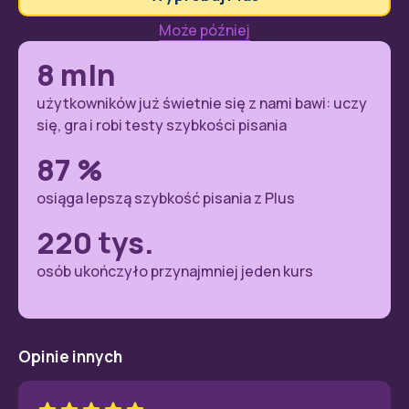
Może później
8
mln
użytkowników już świetnie się z nami bawi: uczy
się, gra i robi testy szybkości pisania
87
%
osiąga lepszą szybkość pisania z Plus
220
tys.
osób ukończyło przynajmniej jeden kurs
Opinie innych