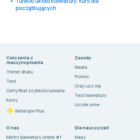
Turecki układ klawiatury: Kurs dla
początkujących
Cwiczenia z
Zasoby
maszynopisania
Nauka
Trener druku
Pomoc
Test
Graj i ucz się
Certyfikat szybkości pisania
Test klawiatury
Kursy
Licznik słów
Ratatype Plus
O nas
Dla nauczycieli
Mistrz klawiatury online #1
Klasy