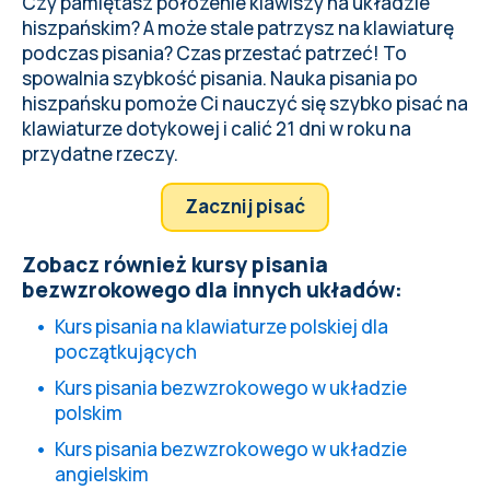
Czy pamiętasz położenie klawiszy na układzie
hiszpańskim? A może
stale patrzysz na klawiaturę
podczas pisania
? Czas przestać patrzeć! To
spowalnia szybkość pisania. Nauka pisania po
hiszpańsku pomoże Ci nauczyć się szybko pisać na
klawiaturze dotykowej i
calić 21 dni w roku
na
przydatne rzeczy.
Zacznij pisać
Zobacz również kursy pisania
bezwzrokowego dla innych układów:
Kurs pisania na klawiaturze polskiej dla
początkujących
Kurs pisania bezwzrokowego w układzie
polskim
Kurs pisania bezwzrokowego w układzie
angielskim