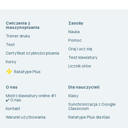
Cwiczenia z
Zasoby
maszynopisania
Nauka
Trener druku
Pomoc
Test
Graj i ucz się
Certyfikat szybkości pisania
Test klawiatury
Kursy
Licznik słów
Ratatype Plus
O nas
Dla nauczycieli
Mistrz klawiatury online #1
Klasy
✔️ O nas
Synchronizacja z Google
Kontakt
Classroom
Warunki użytkowania
Ratatype Plus dla Klas