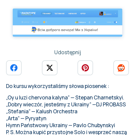
Udostępnij
Do kursu wykorzystaliśmy słowa piosenek :
„Oy u luzi chervona kalyna” —
Stepan Charnetskyi
.
„Dobry wieczór, jesteśmy z Ukrainy” —
DJ PROBASS
„Stefania” —
Kalush Orchestra
„Arta” —
Pyryatyn
Hymn Państwowy Ukrainy —
Pavlo Chubynskyi
P. S.
Można kupić
przystojne Solo i wesprzeć naszą