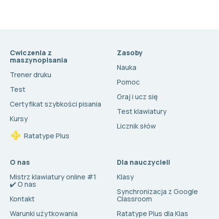
Cwiczenia z
Zasoby
maszynopisania
Nauka
Trener druku
Pomoc
Test
Graj i ucz się
Certyfikat szybkości pisania
Test klawiatury
Kursy
Licznik słów
Ratatype Plus
O nas
Dla nauczycieli
Mistrz klawiatury online #1
Klasy
✔️ O nas
Synchronizacja z Google
Kontakt
Classroom
Warunki użytkowania
Ratatype Plus dla Klas