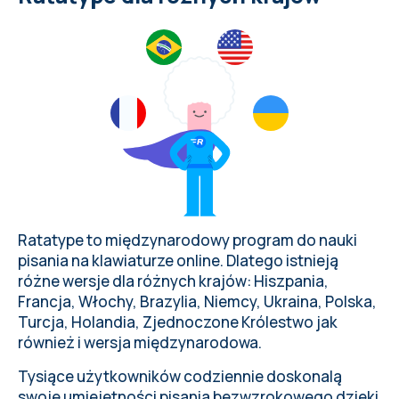
Ratatype to międzynarodowy program do nauki
pisania na klawiaturze online. Dlatego istnieją
różne wersje dla różnych krajów:
Hiszpania
,
Francja
,
Włochy
,
Brazylia
,
Niemcy
,
Ukraina
,
Polska
,
Turcja
,
Holandia
,
Zjednoczone Królestwo
jak
również i
wersja międzynarodowa
.
Tysiące użytkowników codziennie doskonalą
swoje umiejętności pisania bezwzrokowego dzięki