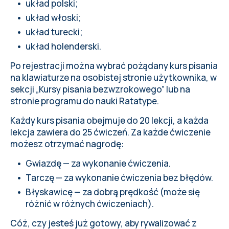
układ polski;
układ włoski;
układ turecki;
układ holenderski.
Po rejestracji można wybrać pożądany kurs pisania
na klawiaturze na
osobistej stronie użytkownika
, w
sekcji
„Kursy pisania bezwzrokowego”
lub na
stronie programu do nauki Ratatype.
Każdy kurs pisania obejmuje do 20 lekcji, a każda
lekcja zawiera do 25 ćwiczeń. Za każde ćwiczenie
możesz otrzymać nagrodę:
Gwiazdę — za wykonanie ćwiczenia.
Tarczę — za wykonanie ćwiczenia bez błędów.
Błyskawicę — za dobrą prędkość (może się
różnić w różnych ćwiczeniach).
Cóż, czy jesteś już gotowy, aby rywalizować z