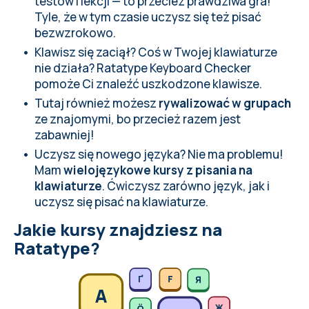
testów i lekcji — to przecież prawdziwa gra!
Tyle, że w tym czasie uczysz się też
pisać
bezwzrokowo
.
Klawisz się zaciął? Coś w Twojej klawiaturze
nie działa?
Ratatype Keyboard Checker
pomoże Ci znaleźć uszkodzone klawisze.
Tutaj również możesz
rywalizować w grupach
ze znajomymi, bo przecież razem jest
zabawniej!
Uczysz się nowego języka? Nie ma problemu!
Mam
wielojęzykowe kursy z pisania na
klawiaturze
. Ćwiczysz zarówno język, jak i
uczysz się pisać na klawiaturze.
Jakie kursy znajdziesz na
Ratatype?