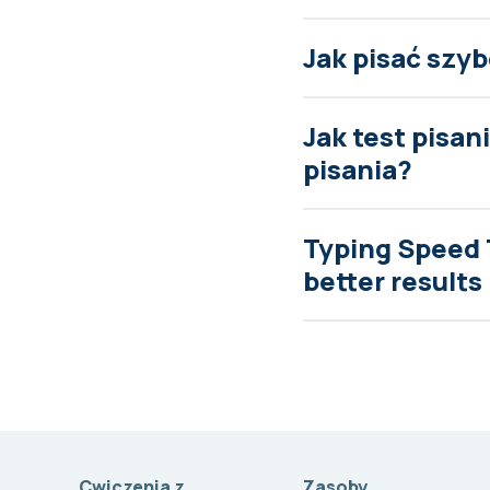
Jak pisać szyb
Jak test pisa
pisania?
Typing Speed 
better results
Cwiczenia z
Zasoby