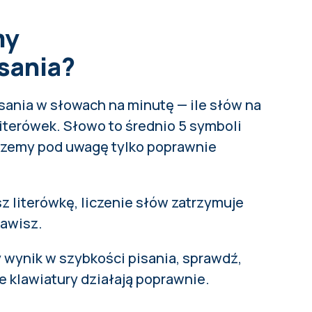
my
sania?
ania w słowach na minutę — ile słów na
iterówek. Słowo to średnio 5 symboli
erzemy pod uwagę tylko poprawnie
sz literówkę, liczenie słów zatrzymuje
rawisz.
 wynik w szybkości pisania,
sprawdź,
e klawiatury działają poprawnie
.