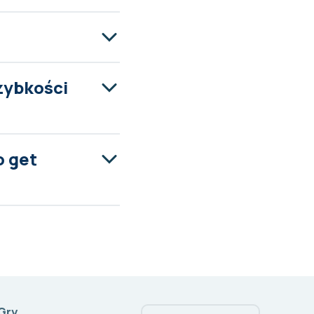
zybkości
o get
Gry