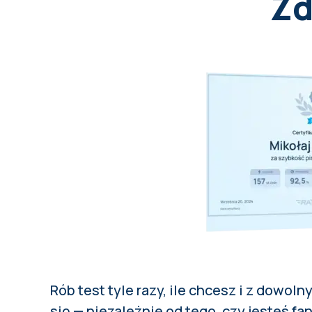
Zd
Rób test tyle razy, ile chcesz i z
dowoln
się — niezależnie od tego, czy jesteś 