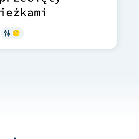
i
e
ż
k
a
m
i
y
,
l
e
ś
n
y
s
t
a
r
y
c
h
s
o
s
e
n
,
ś
n
i
e
m
n
ó
s
t
w
o
i
n
,
w
t
y
m
g
a
t
u
n
k
ó
w
d
r
z
e
w
A
m
e
r
y
k
i
y
.
o
r
e
t
u
m
s
ą