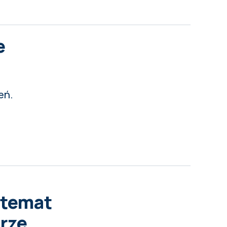
e
eń.
 temat
rze