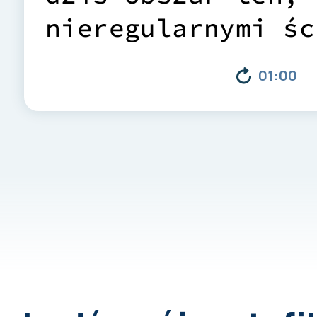
n
i
e
r
e
g
u
l
a
r
n
y
m
i
ś
c
z
a
c
h
o
w
a
ł
n
a
t
u
r
a
l
n
01:00
c
h
a
r
a
k
t
e
r
.
W
ś
r
ó
d
g
r
a
b
ó
w
i
d
ę
b
ó
w
r
o
e
g
z
o
t
y
c
z
n
y
c
h
r
o
ś
l
m
.
i
n
.
p
o
n
a
d
2
4
0
0
i
k
r
z
e
w
ó
w
z
A
z
j
i
,
P
ó
ł
n
o
c
n
e
j
i
E
u
r
o
p
S
p
e
c
j
a
l
n
o
ś
c
i
ą
a
r
b