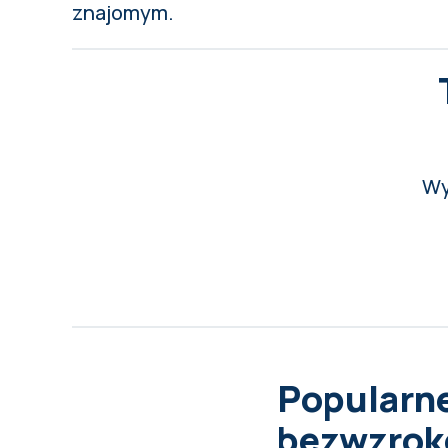
znajomym.
Wy
Popularne
bezwzroko