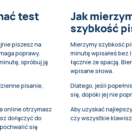
nać test
Jak mierzy
szybkość pi
jnie piszesz na
Mierzymy szybkość pis
ymaga poprawy.
minutę wpisałeś bez l
minutę, spróbuj ją
łącznie ze spacją. Bi
wpisane słowa.
dzienne pisanie,
Dlatego, jeśli popełni
się, dopóki jej nie pop
a online otrzymasz
Aby uzyskać najlepszy
esz dołączyć do
czy wszystkie klawisz
pochwalić się