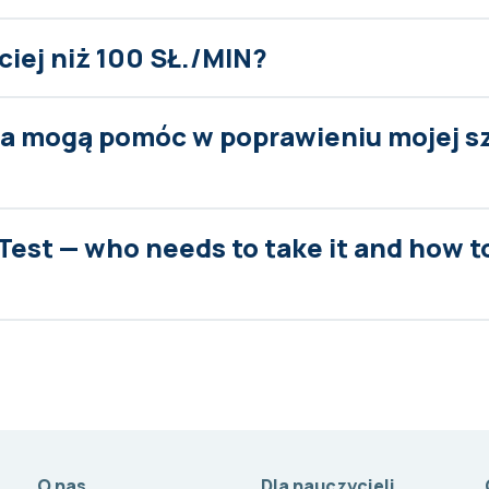
ciej niż 100 SŁ./MIN?
nia mogą pomóc w poprawieniu mojej s
Test — who needs to take it and how t
O nas
Dla nauczycieli