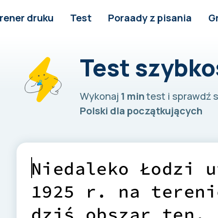
rener druku
Test
Poraady z pisania
G
Test szybko
Wykonaj
1 min
test i sprawdź
Polski dla początkujących
N
i
e
d
a
l
e
k
o
Ł
o
d
z
i
u
1
9
2
5
r
.
n
a
t
e
r
e
n
i
d
z
i
ś
o
b
s
z
a
r
t
e
n
,