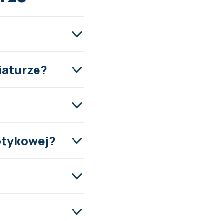
iaturze?
dotykowej?