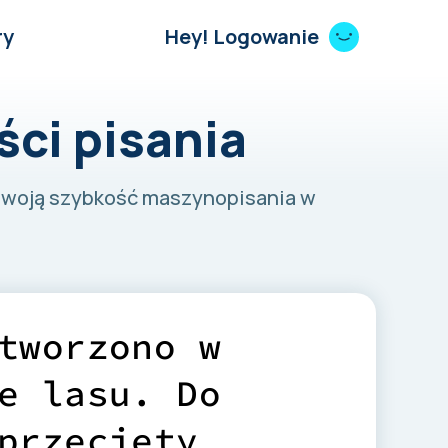
ry
Hey! Logowanie
ści pisania
 swoją szybkość maszynopisania w
t
w
o
r
z
o
n
o
w
e
l
a
s
u
.
D
o
p
r
z
e
c
i
ę
t
y