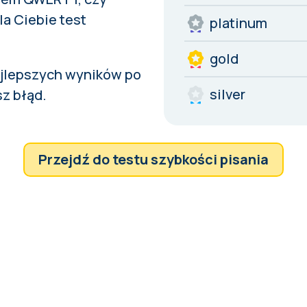
a Ciebie test
platinum
gold
ajlepszych wyników po
silver
sz
błąd
.
Przejdź do testu szybkości pisania