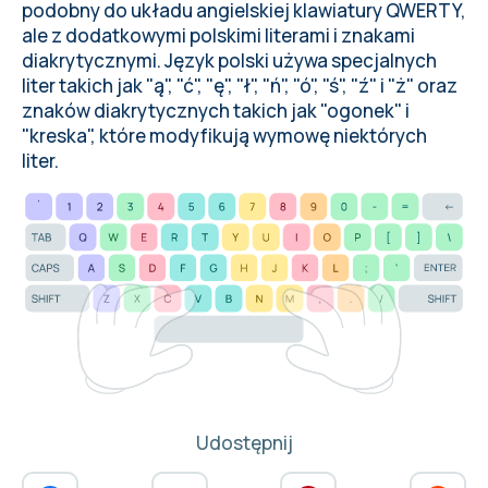
podobny do układu angielskiej klawiatury QWERTY,
ale z dodatkowymi polskimi literami i znakami
diakrytycznymi. Język polski używa specjalnych
liter takich jak "ą", "ć", "ę", "ł", "ń", "ó", "ś", "ź" i "ż" oraz
znaków diakrytycznych takich jak "ogonek" i
"kreska", które modyfikują wymowę niektórych
liter.
Udostępnij