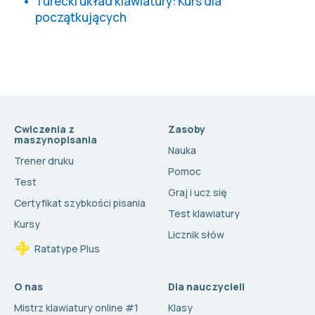
Turecki układ klawiatury: Kurs dla
początkujących
Cwiczenia z
Zasoby
maszynopisania
Nauka
Trener druku
Pomoc
Test
Graj i ucz się
Certyfikat szybkości pisania
Test klawiatury
Kursy
Licznik słów
Ratatype Plus
O nas
Dla nauczycieli
Mistrz klawiatury online #1
Klasy