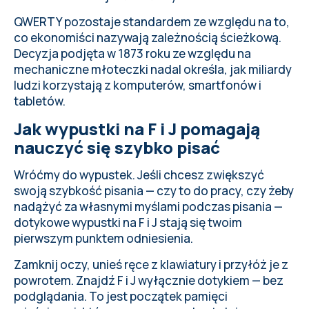
QWERTY pozostaje standardem ze względu na to,
co ekonomiści nazywają zależnością ścieżkową.
Decyzja podjęta w 1873 roku ze względu na
mechaniczne młoteczki nadal określa, jak miliardy
ludzi korzystają z komputerów, smartfonów i
tabletów.
Jak wypustki na F i J pomagają
nauczyć się szybko pisać
Wróćmy do wypustek. Jeśli chcesz zwiększyć
swoją szybkość pisania — czy to do pracy, czy żeby
nadążyć za własnymi myślami podczas pisania —
dotykowe wypustki na F i J stają się twoim
pierwszym punktem odniesienia.
Zamknij oczy, unieś ręce z klawiatury i przyłóż je z
powrotem. Znajdź F i J wyłącznie dotykiem — bez
podglądania. To jest początek pamięci