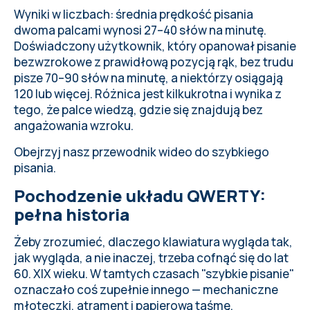
Wyniki w liczbach
: średnia prędkość pisania
dwoma palcami wynosi 27–40 słów na minutę.
Doświadczony użytkownik, który opanował pisanie
bezwzrokowe z prawidłową pozycją rąk, bez trudu
pisze 70–90 słów na minutę, a niektórzy osiągają
120 lub więcej. Różnica jest kilkukrotna i wynika z
tego, że palce wiedzą, gdzie się znajdują bez
angażowania wzroku.
Obejrzyj nasz przewodnik wideo do szybkiego
pisania
.
Pochodzenie układu QWERTY:
pełna historia
Żeby zrozumieć, dlaczego klawiatura wygląda tak,
jak wygląda, a nie inaczej, trzeba cofnąć się do lat
60. XIX wieku. W tamtych czasach "szybkie pisanie"
oznaczało coś zupełnie innego — mechaniczne
młoteczki, atrament i papierową taśmę.