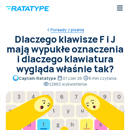
Poraady z pisania
Dlaczego klawisze F i J
mają wypukłe oznaczenia
i dlaczego klawiatura
wygląda właśnie tak?
Captain Ratatype
·
01 czer 26
·
6 min czytania
·
22862 wyświetlenia