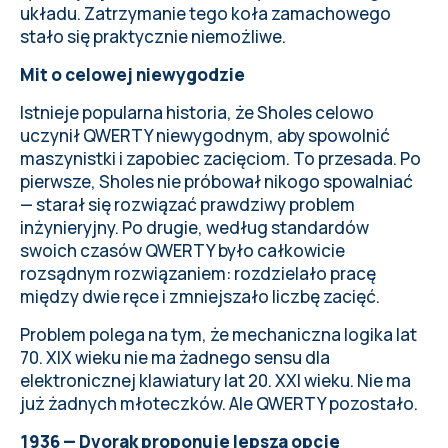
układu. Zatrzymanie tego koła zamachowego
stało się praktycznie niemożliwe.
Mit o celowej niewygodzie
Istnieje popularna historia, że Sholes celowo
uczynił QWERTY niewygodnym, aby spowolnić
maszynistki i zapobiec zacięciom. To przesada. Po
pierwsze, Sholes nie próbował nikogo spowalniać
— starał się rozwiązać prawdziwy problem
inżynieryjny. Po drugie, według standardów
swoich czasów QWERTY było całkowicie
rozsądnym rozwiązaniem: rozdzielało pracę
między dwie ręce i zmniejszało liczbę zacięć.
Problem polega na tym, że mechaniczna logika lat
70. XIX wieku nie ma żadnego sensu dla
elektronicznej klawiatury lat 20. XXI wieku. Nie ma
już żadnych młoteczków. Ale QWERTY pozostało.
1936 — Dvorak proponuje lepszą opcję