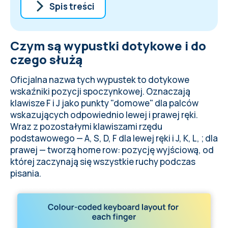
Spis treści
Czym są wypustki dotykowe i do czego
Czym są wypustki dotykowe i do
służą
Jak działa prawidłowa pozycja rąk i
czego służą
dlaczego przyspiesza pisanie
Pochodzenie układu QWERTY: pełna
Oficjalna nazwa tych wypustek to dotykowe
historia
wskaźniki pozycji spoczynkowej. Oznaczają
Jak wypustki na F i J pomagają nauczyć się
klawisze F i J jako punkty "domowe" dla palców
szybko pisać
wskazujących odpowiednio lewej i prawej ręki.
Wraz z pozostałymi klawiszami rzędu
podstawowego — A, S, D, F dla lewej ręki i J, K, L, ; dla
prawej — tworzą home row: pozycję wyjściową, od
której zaczynają się wszystkie ruchy podczas
pisania.