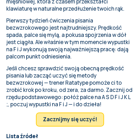
mięśniowej, która z czasem przekształci
klawiaturę w naturalne przedłużenie twoich rąk.
Pierwszy tydzień ćwiczenia pisania
bezwzrokowego jest najtrudniejszy. Prędkość
spada, palce się mylą, a pokusa spojrzenia w dół
jest ciągła. Ale właśnie w tym momencie wypustki
na F i J wykonują swoją najważniejszą pracę: dają
palcom punkt odniesienia.
Jeśli chcesz sprawdzić swoją obecną prędkość
pisania lub zacząć uczyć się metody
bezwzrokowej — trener Ratatype pomoże ci to
zrobić krok po kroku, od zera, za darmo. Zacznij od
rzędu podstawowego: połóż palce na A S D F i J K L
;, poczuj wypustki na F i J — i do dzieła!
Zacznijmy się uczyć!
Lista źródeł