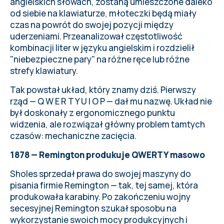
angielskich słowach, zostaną umieszczone daleko
od siebie na klawiaturze, młoteczki będą miały
czas na powrót do swojej pozycji między
uderzeniami. Przeanalizował częstotliwość
kombinacji liter w języku angielskim i rozdzielił
"niebezpieczne pary" na różne ręce lub różne
strefy klawiatury.
Tak powstał układ, który znamy dziś. Pierwszy
rząd — Q W E R T Y U I O P — dał mu nazwę. Układ nie
był doskonały z ergonomicznego punktu
widzenia, ale rozwiązał główny problem tamtych
czasów: mechaniczne zacięcia.
1878 — Remington produkuje QWERTY masowo
Sholes sprzedał prawa do swojej maszyny do
pisania firmie Remington — tak, tej samej, która
produkowała karabiny. Po zakończeniu wojny
secesyjnej Remington szukał sposobu na
wykorzystanie swoich mocy produkcyjnych i