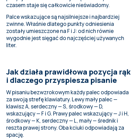
czasem staje się całkowicie nieświadomy.
Palce wskazujące są najsilniejsze i najbardziej
zwinne. Właśnie dlatego punkty odniesienia
zostały umieszczone na F i J: od nich równie
wygodnie jest sięgać do najczęściej używanych
liter.
Jak działa prawidłowa pozycja rąk
i dlaczego przyspiesza pisanie
W pisaniu bezwzrokowym każdy palec odpowiada
za swoją strefę klawiatury. Lewy mały palec —
klawisz A, serdeczny — S, środkowy — D,
wskazujący — F i G. Prawy palec wskazujący — J i H,
środkowy — K, serdeczny — L, mały — średnik i
reszta prawej strony. Oba kciuki odpowiadają za
spację.