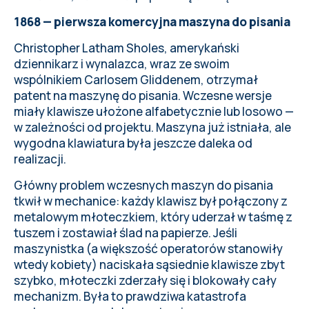
1868 — pierwsza komercyjna maszyna do pisania
Christopher Latham Sholes, amerykański
dziennikarz i wynalazca, wraz ze swoim
wspólnikiem Carlosem Gliddenem, otrzymał
patent na maszynę do pisania. Wczesne wersje
miały klawisze ułożone alfabetycznie lub losowo —
w zależności od projektu. Maszyna już istniała, ale
wygodna klawiatura była jeszcze daleka od
realizacji.
Główny problem wczesnych maszyn do pisania
tkwił w mechanice: każdy klawisz był połączony z
metalowym młoteczkiem, który uderzał w taśmę z
tuszem i zostawiał ślad na papierze. Jeśli
maszynistka (a większość operatorów stanowiły
wtedy kobiety) naciskała sąsiednie klawisze zbyt
szybko, młoteczki zderzały się i blokowały cały
mechanizm. Była to prawdziwa katastrofa