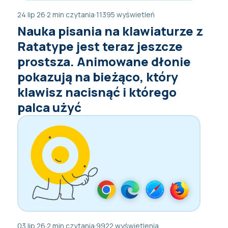
24 lip 26
·
2 min czytania
·
11395 wyświetleń
Nauka pisania na klawiaturze z
Ratatype jest teraz jeszcze
prostsza. Animowane dłonie
pokazują na bieżąco, który
klawisz nacisnąć i którego
palca użyć
03 lip 26
·
2 min czytania
·
9922 wyświetlenia