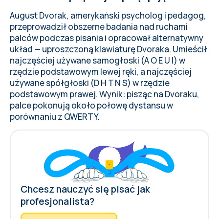
August Dvorak, amerykański psycholog i pedagog,
przeprowadził obszerne badania nad ruchami
palców podczas pisania i opracował alternatywny
układ — uproszczoną klawiaturę Dvoraka. Umieścił
najczęściej używane samogłoski (A O E U I) w
rzędzie podstawowym lewej ręki, a najczęściej
używane spółgłoski (D H T N S) w rzędzie
podstawowym prawej. Wynik: pisząc na Dvoraku,
palce pokonują około połowę dystansu w
porównaniu z QWERTY.
Chcesz nauczyć się pisać jak
profesjonalista?