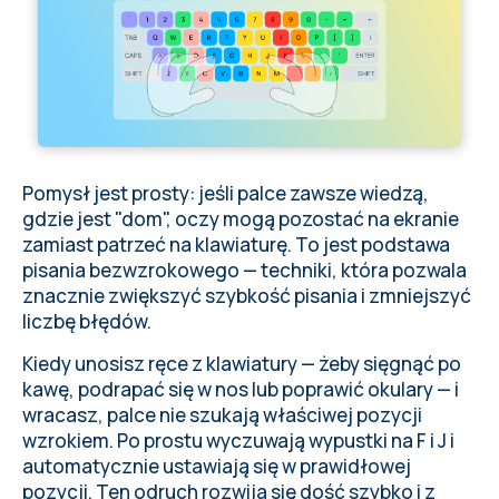
Pomysł jest prosty: jeśli palce zawsze wiedzą,
gdzie jest "dom", oczy mogą pozostać na ekranie
zamiast patrzeć na klawiaturę. To jest podstawa
pisania bezwzrokowego — techniki, która pozwala
znacznie zwiększyć szybkość pisania i zmniejszyć
liczbę błędów.
Kiedy unosisz ręce z klawiatury — żeby sięgnąć po
kawę, podrapać się w nos lub poprawić okulary — i
wracasz, palce nie szukają właściwej pozycji
wzrokiem. Po prostu wyczuwają wypustki na F i J i
automatycznie ustawiają się w prawidłowej
pozycji. Ten odruch rozwija się dość szybko i z