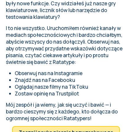
były nowe funkcje. Czy widziałeś już nasze
gry
klawiaturowe
,
licznik słów
lub
narzędzie do
testowania klawiatury
?
I to nie wszystko. Uruchomiłem również kanały w
mediach społecznościowych i bardzo chciałbym,
abyście wszyscy do nas dołączyli. Obserwuj nas,
aby otrzymywać przydatne wskazówki dotyczące
pisania, czytać ciekawe artykuły i po prostu
świetnie się bawić z Ratatype:
Obserwuj nas na Instagramie
Znajdź nas na Facebooku
Oglądaj nasze filmy na TikToku
Zostaw opinię na Trustpilot
Mój zespół i ja wiemy, jak się uczyć i bawić — i
bardzo cieszymy się z każdego, kto dołącza do
ogromnej społeczności Ratatypers!