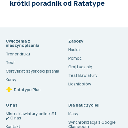
krótki poradnik od Ratatype
Cwiczenia z
Zasoby
maszynopisania
Nauka
Trener druku
Pomoc
Test
Graj i ucz się
Certyfikat szybkości pisania
Test klawiatury
Kursy
Licznik słów
Ratatype Plus
O nas
Dla nauczycieli
Mistrz klawiatury online #1
Klasy
✔️ O nas
Synchronizacja z Google
Kontakt
Classroom