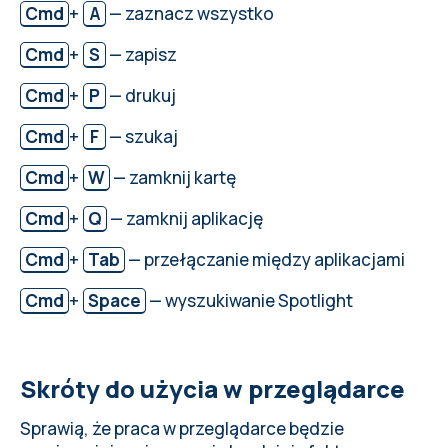
Cmd
+
A
— zaznacz wszystko
Cmd
+
S
— zapisz
Cmd
+
P
— drukuj
Cmd
+
F
— szukaj
Cmd
+
W
— zamknij kartę
Cmd
+
Q
— zamknij aplikację
Cmd
+
Tab
— przełączanie między aplikacjami
Cmd
+
Space
— wyszukiwanie Spotlight
Skróty do użycia w przeglądarce
Sprawią, że praca w przeglądarce będzie