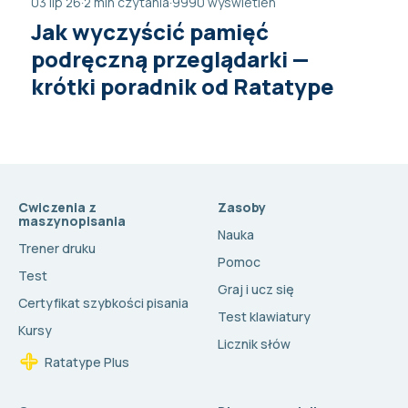
03 lip 26
·
2 min czytania
·
9990 wyświetleń
Jak wyczyścić pamięć
podręczną przeglądarki —
krótki poradnik od Ratatype
Cwiczenia z
Zasoby
maszynopisania
Nauka
Trener druku
Pomoc
Test
Graj i ucz się
Certyfikat szybkości pisania
Test klawiatury
Kursy
Licznik słów
Ratatype Plus