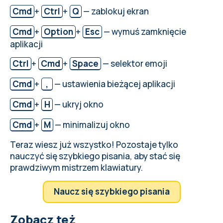
Cmd
+
Ctrl
+
Q
— zablokuj ekran
Cmd
+
Option
+
Esc
— wymuś zamknięcie
aplikacji
Ctrl
+
Cmd
+
Space
— selektor emoji
Cmd
+
,
— ustawienia bieżącej aplikacji
Cmd
+
H
— ukryj okno
Cmd
+
M
— minimalizuj okno
Teraz wiesz już wszystko! Pozostaje tylko
nauczyć się szybkiego pisania, aby stać się
prawdziwym mistrzem klawiatury.
Naucz się szybkiego pisania
Zobacz też