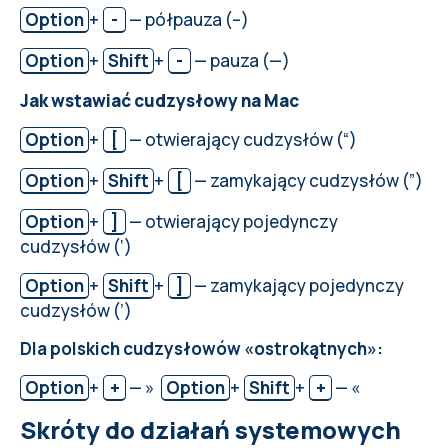
Option
+
-
— półpauza (–)
Option
+
Shift
+
-
— pauza (—)
Jak wstawiać cudzysłowy na Mac
Option
+
[
— otwierający cudzysłów (“)
Option
+
Shift
+
[
— zamykający cudzysłów (”)
Option
+
]
— otwierający pojedynczy
cudzysłów (‘)
Option
+
Shift
+
]
— zamykający pojedynczy
cudzysłów (’)
Dla polskich cudzysłowów «ostrokątnych»:
Option
+
+
— »
Option
+
Shift
+
+
— «
Skróty do działań systemowych