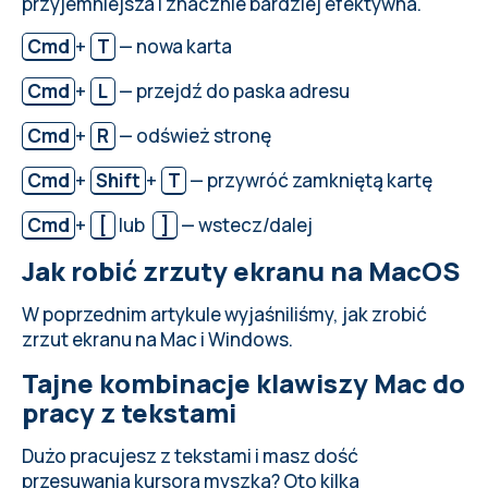
przyjemniejsza i znacznie bardziej efektywna.
Cmd
+
T
— nowa karta
Cmd
+
L
— przejdź do paska adresu
Cmd
+
R
— odśwież stronę
Cmd
+
Shift
+
T
— przywróć zamkniętą kartę
Cmd
+
[
lub
]
— wstecz/dalej
Jak robić zrzuty ekranu na MacOS
W poprzednim artykule wyjaśniliśmy,
jak zrobić
zrzut ekranu na Mac i Windows
.
Tajne kombinacje klawiszy Mac do
pracy z tekstami
Dużo pracujesz z tekstami i masz dość
przesuwania kursora myszką? Oto kilka