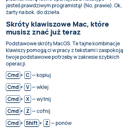
Jak robić zrzuty ekranu na MacOS
jesteś prawdziwym programistą! (No, prawie). Ok,
Tajne kombinacje klawiszy Mac do pracy z
żarty na bok, do dzieła.
tekstami
Skróty klawiszowe Mac, które
Skróty do działań systemowych
musisz znać już teraz
Zobacz też
Podstawowe skróty MacOS. Te tajne kombinacje
klawiszy pomogą ci w pracy z tekstami i zaspokoją
twoje podstawowe potrzeby w zakresie szybkich
operacji.
Cmd
+
C
— kopiuj
Cmd
+
V
— wklej
Cmd
+
X
— wytnij
Cmd
+
Z
— cofnij
Cmd
+
Shift
+
Z
— ponów