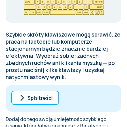
Szybkie skróty klawiszowe mogą sprawić, że
praca na laptopie lub komputerze
stacjonarnym będzie znacznie bardziej
efektywna. Wyobraź sobie: żadnych
zbędnych ruchów ani klikania myszką — po
prostu naciśnij kilka klawiszy i uzyskaj
natychmiastowy wynik.
Spis treści
Skróty klawiszowe Mac, które musisz
znać już teraz
Dodaj do tego swoją umiejętność szybkiego
Skróty do użycia w przeglądarce
pisania, którą łatwo
opanujesz z Ratatype
— i