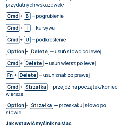
przydatnych wskazówek:
Cmd
+
B
— pogrubienie
Cmd
+
I
— kursywa
Cmd
+
U
— podkreślenie
Option
+
Delete
— usuń słowo po lewej
Cmd
+
Delete
— usuń wiersz po lewej
Fn
+
Delete
— usuń znak po prawej
Cmd
+
Strzałka
— przejdź na początek/koniec
wiersza
Option
+
Strzałka
— przeskakuj słowo po
słowie.
Jak wstawić myślnik na Mac