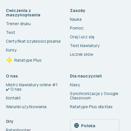
Cwiczenia z
Zasoby
maszynopisania
Nauka
Trener druku
Pomoc
Test
Graj i ucz się
Certyfikat szybkości pisania
Test klawiatury
Kursy
Licznik słów
Ratatype Plus
O nas
Dla nauczycieli
Mistrz klawiatury online #1
Klasy
✔️ O nas
Synchronizacja z Google
Kontakt
Classroom
Warunki użytkowania
Ratatype Plus dla Klas
Gry
Polska
Ratashooter