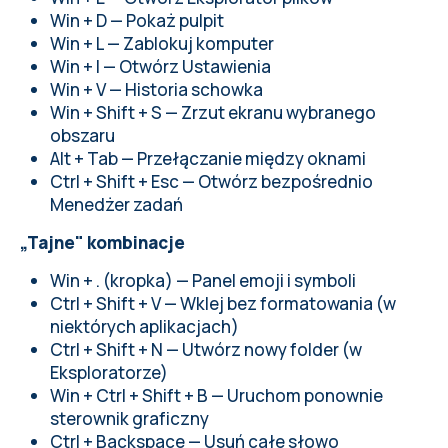
Win + D — Pokaż pulpit
Win + L — Zablokuj komputer
Win + I — Otwórz Ustawienia
Win + V — Historia schowka
Win + Shift + S — Zrzut ekranu wybranego
obszaru
Alt + Tab — Przełączanie między oknami
Ctrl + Shift + Esc — Otwórz bezpośrednio
Menedżer zadań
„Tajne" kombinacje
Win + . (kropka) — Panel emoji i symboli
Ctrl + Shift + V — Wklej bez formatowania (w
niektórych aplikacjach)
Ctrl + Shift + N — Utwórz nowy folder (w
Eksploratorze)
Win + Ctrl + Shift + B — Uruchom ponownie
sterownik graficzny
Ctrl + Backspace — Usuń całe słowo