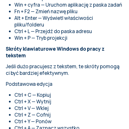
Win + cyfra — Uruchom aplikację z paska zadań
Fn + F2 — Zmień nazwę pliku
Alt + Enter — Wyświetl właściwości
pliku/folderu
Ctrl + L — Przejdź do paska adresu
Win + P — Tryb projekcji
Skróty klawiaturowe Windows do pracy z
tekstem
Jeśli dużo pracujesz z tekstem, te skróty pomogą
ci być bardziej efektywnym.
Podstawowa edycja
Ctrl + C — Kopiuj
Ctrl + X — Wytnij
Ctrl + V — Wklej
Ctrl + Z — Cofnij
Ctrl + Y — Ponów
Ctrl + A — Zaznacz wszystko