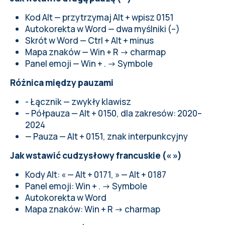
Kod Alt — przytrzymaj Alt + wpisz 0151
Autokorekta w Word — dwa myślniki (--)
Skrót w Word — Ctrl + Alt + minus
Mapa znaków — Win + R → charmap
Panel emoji — Win + . → Symbole
Różnica między pauzami
- Łącznik — zwykły klawisz
– Półpauza — Alt + 0150, dla zakresów: 2020–
2024
— Pauza — Alt + 0151, znak interpunkcyjny
Jak wstawić cudzysłowy francuskie (« »)
Kody Alt: « — Alt + 0171, » — Alt + 0187
Panel emoji: Win + . → Symbole
Autokorekta w Word
Mapa znaków: Win + R → charmap