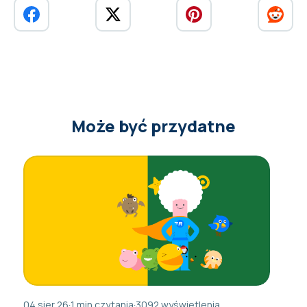
Może być przydatne
04 sier 26
·
1 min czytania
·
3092 wyświetlenia