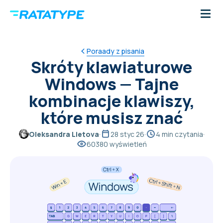
Poraady z pisania
Skróty klawiaturowe
Windows — Tajne
kombinacje klawiszy,
które musisz znać
Oleksandra Lietova
·
28 styc 26
·
4 min czytania
·
60380 wyświetleń