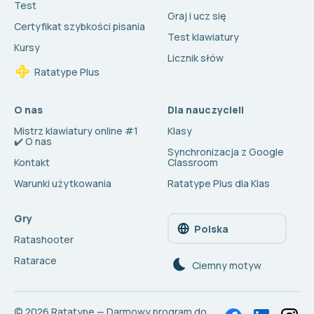
Test
Graj i ucz się
Certyfikat szybkości pisania
Test klawiatury
Kursy
Licznik słów
Ratatype Plus
O nas
Dla nauczycieli
Mistrz klawiatury online #1
Klasy
✔️ O nas
Synchronizacja z Google
Kontakt
Classroom
Warunki użytkowania
Ratatype Plus dla Klas
Gry
Polska
Ratashooter
Ratarace
Сiemny motyw
© 2026
Ratatype — Darmowy program do