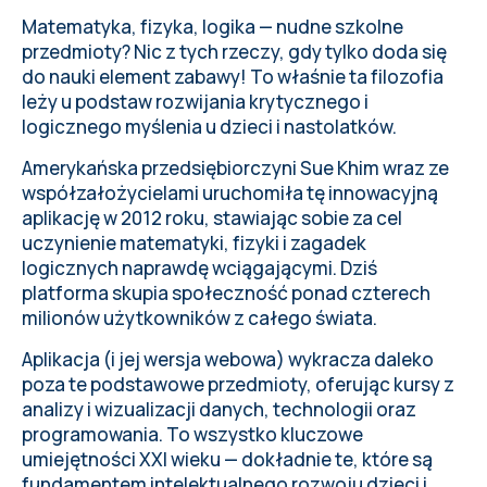
Matematyka, fizyka, logika — nudne szkolne
przedmioty? Nic z tych rzeczy, gdy tylko doda się
do nauki element zabawy! To właśnie ta filozofia
leży u podstaw rozwijania krytycznego i
logicznego myślenia u dzieci i nastolatków.
Amerykańska przedsiębiorczyni Sue Khim wraz ze
współzałożycielami uruchomiła
tę innowacyjną
aplikację
w 2012 roku, stawiając sobie za cel
uczynienie matematyki, fizyki i zagadek
logicznych naprawdę wciągającymi. Dziś
platforma skupia społeczność ponad czterech
milionów użytkowników z całego świata.
Aplikacja (i jej wersja webowa) wykracza daleko
poza te podstawowe przedmioty, oferując kursy z
analizy i wizualizacji danych, technologii oraz
programowania. To wszystko kluczowe
umiejętności XXI wieku — dokładnie te, które są
fundamentem intelektualnego rozwoju dzieci i