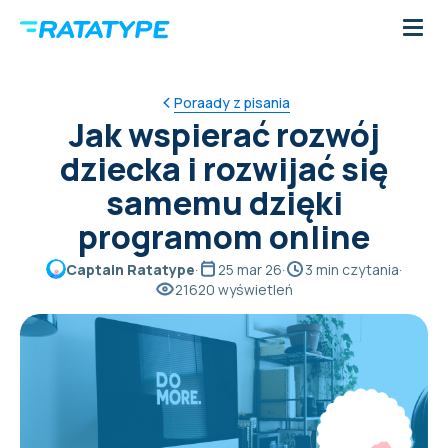
Poraady z pisania
Jak wspierać rozwój
dziecka i rozwijać się
samemu dzięki
programom online
Captain Ratatype
·
25 mar 26
·
3 min czytania
·
21620 wyświetleń