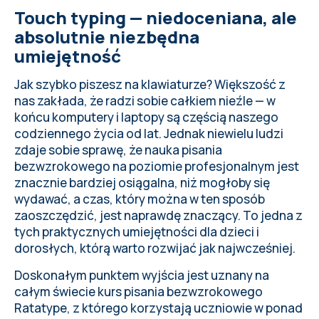
Touch typing — niedoceniana, ale
absolutnie niezbędna umiejętność
W podobnym duchu: 750words —
absolutnie niezbędna
platforma internetowa do codziennego
umiejętność
pisania
Aplikacja Brilliant — nowy standard w
Jak szybko piszesz na klawiaturze? Większość z
edukacyjnej rozrywce
nas zakłada, że radzi sobie całkiem nieźle — w
końcu komputery i laptopy są częścią naszego
codziennego życia od lat. Jednak niewielu ludzi
zdaje sobie sprawę, że nauka pisania
bezwzrokowego na poziomie profesjonalnym jest
znacznie bardziej osiągalna, niż mogłoby się
wydawać, a czas, który można w ten sposób
zaoszczędzić, jest naprawdę znaczący. To jedna z
tych praktycznych umiejętności dla dzieci i
dorosłych, którą warto rozwijać jak najwcześniej.
Doskonałym punktem wyjścia jest uznany na
całym świecie
kurs pisania bezwzrokowego
Ratatype
, z którego korzystają uczniowie w ponad