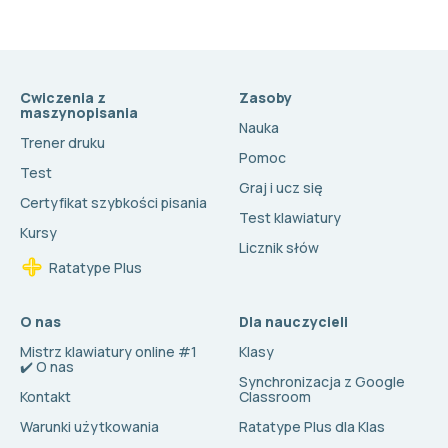
Cwiczenia z
Zasoby
maszynopisania
Nauka
Trener druku
Pomoc
Test
Graj i ucz się
Certyfikat szybkości pisania
Test klawiatury
Kursy
Licznik słów
Ratatype Plus
O nas
Dla nauczycieli
Mistrz klawiatury online #1
Klasy
✔️ O nas
Synchronizacja z Google
Kontakt
Classroom
Warunki użytkowania
Ratatype Plus dla Klas