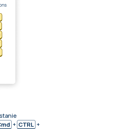
stanie
Cmd
+
CTRL
+