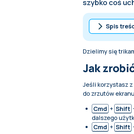
szybko coś uch
Spis treś
Jak zrobić z
Dzielimy się trika
Jak zrobić z
Jak zrobi
Jeśli korzystasz 
do zrzutów ekranu
Cmd
+
Shift
dalszego użyt
Cmd
+
Shift