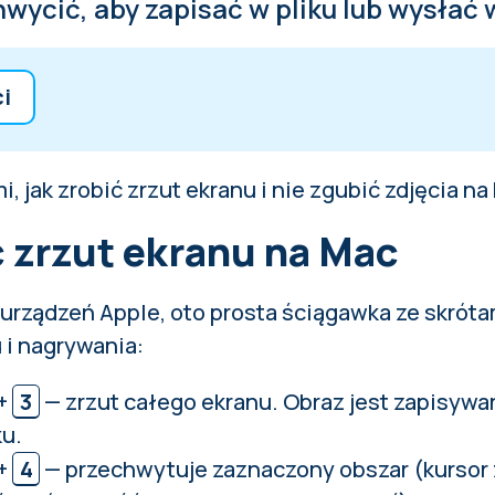
wycić, aby zapisać w pliku lub wysłać
ci
rzut ekranu na Mac
mi, jak zrobić zrzut ekranu i nie zgubić zdjęcia n
rzut ekranu na Windows
ć zrzut ekranu na Mac
z urządzeń Apple, oto prosta ściągawka ze skrót
 i nagrywania:
+
3
— zrzut całego ekranu. Obraz jest zapisywa
ku.
+
4
— przechwytuje zaznaczony obszar (kursor 