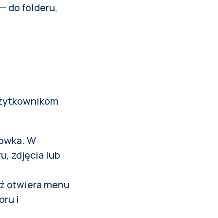
— do folderu,
użytkownikom
howka. W
, zdjęcia lub
eż otwiera menu
oru i