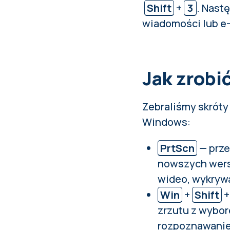
Shift
+
3
. Nast
wiadomości lub e
Jak zrobi
Zebraliśmy skrót
Windows:
PrtScn
— prze
nowszych wersj
wideo, wykryw
Win
+
Shift
+
zrzutu z wybor
rozpoznawanie