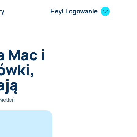
ry
Hey! Logowanie
a Mac i
ówki,
ają
ietleń