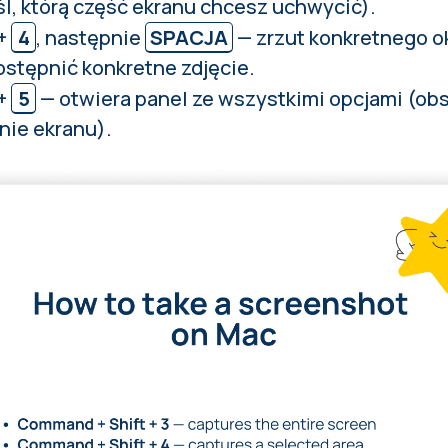
śl, którą część ekranu chcesz uchwycić).
+
4
, następnie
SPACJA
— zrzut konkretnego o
stępnić konkretne zdjęcie.
+
5
— otwiera panel ze wszystkimi opcjami (obsz
nie ekranu).