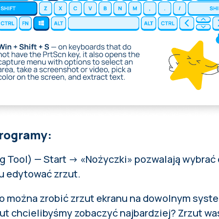
rogramy:
g Tool) — Start → «Nożyczki» pozwalają wybrać 
zu edytować zrzut.
ko można zrobić zrzut ekranu na dowolnym syst
rzut chcielibyśmy zobaczyć najbardziej? Zrzut 