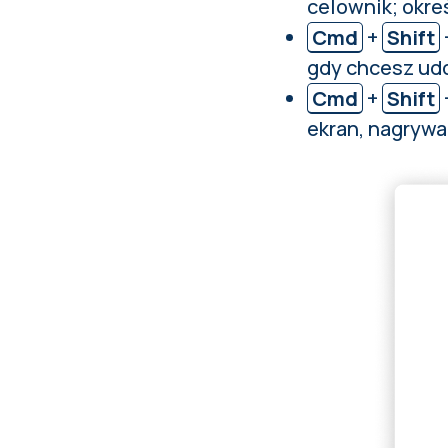
celownik; okre
Cmd
+
Shift
gdy chcesz udo
Cmd
+
Shift
ekran, nagrywa