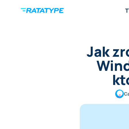
T
Jak zr
Wind
kt
Ca