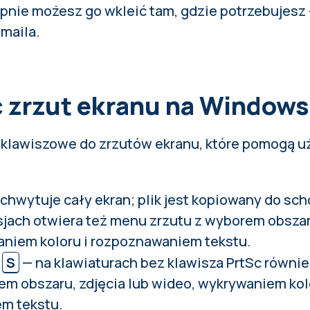
ępnie możesz go wkleić tam, gdzie potrzebujesz 
-maila.
ć zrzut ekranu na Windows
y klawiszowe do zrzutów ekranu, które pomogą 
chwytuje cały ekran; plik jest kopiowany do sc
ach otwiera też menu zrzutu z wyborem obszaru
aniem koloru i rozpoznawaniem tekstu.
S
— na klawiaturach bez klawisza PrtSc równi
em obszaru, zdjęcia lub wideo, wykrywaniem kol
m tekstu.