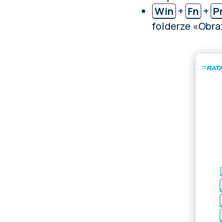
Win
+
Fn
+
P
folderze «Obra