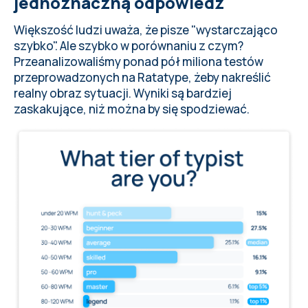
jednoznaczną odpowiedź
Jak poprawić prędkość pisania?
Większość ludzi uważa, że pisze "wystarczająco
szybko". Ale szybko w porównaniu z czym?
Przeanalizowaliśmy ponad pół miliona testów
przeprowadzonych na Ratatype, żeby nakreślić
realny obraz sytuacji. Wyniki są bardziej
zaskakujące, niż można by się spodziewać.