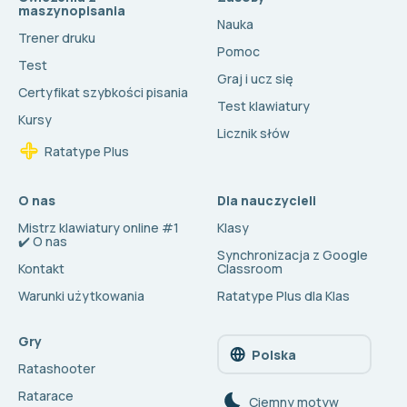
maszynopisania
Nauka
Trener druku
Pomoc
Test
Graj i ucz się
Certyfikat szybkości pisania
Test klawiatury
Kursy
Licznik słów
Ratatype Plus
O nas
Dla nauczycieli
Mistrz klawiatury online #1
Klasy
✔️ O nas
Synchronizacja z Google
Kontakt
Classroom
Warunki użytkowania
Ratatype Plus dla Klas
Gry
Polska
Ratashooter
Ratarace
Сiemny motyw