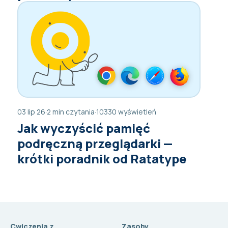
03 lip 26
·
2 min czytania
·
10330 wyświetleń
Jak wyczyścić pamięć
podręczną przeglądarki —
krótki poradnik od Ratatype
Cwiczenia z
Zasoby