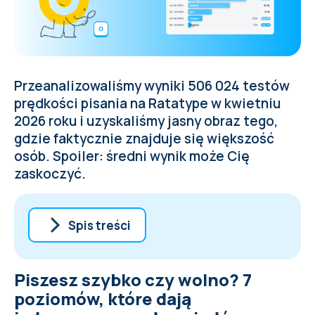
Przeanalizowaliśmy wyniki 506 024 testów
prędkości pisania na Ratatype w kwietniu
2026 roku i uzyskaliśmy jasny obraz tego,
gdzie faktycznie znajduje się większość
osób. Spoiler: średni wynik może Cię
zaskoczyć.
Spis treści
Piszesz szybko czy wolno? 7 poziomów,
Piszesz szybko czy wolno? 7
które dają jednoznaczną odpowiedź
Jaka prędkość pisania jest normalna?
poziomów, które dają
Rekord z 1946 roku, którego nikt nie pobił