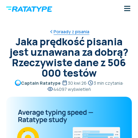
Poraady z pisania
Jaka prędkość pisania
jest uznawana za dobrą?
Rzeczywiste dane z 506
000 testów
Captain Ratatype
·
30 kwi 26
·
3 min czytania
·
44097 wyświetleń