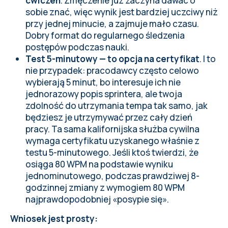
ćwiczeń
. Zmęczenie już zaczyna dawać o
sobie znać, więc wynik jest bardziej uczciwy niż
przy jednej minucie, a zajmuje mało czasu.
Dobry format do regularnego śledzenia
postępów podczas nauki.
Test 5-minutowy — to opcja na certyfikat
. I to
nie przypadek: pracodawcy często celowo
wybierają 5 minut, bo interesuje ich nie
jednorazowy popis sprintera, ale twoja
zdolność do utrzymania tempa tak samo, jak
będziesz je utrzymywać przez cały dzień
pracy. Ta sama kalifornijska służba cywilna
wymaga certyfikatu uzyskanego właśnie z
testu 5-minutowego. Jeśli ktoś twierdzi, że
osiąga 80 WPM na podstawie wyniku
jednominutowego, podczas prawdziwej 8-
godzinnej zmiany z wymogiem 80 WPM
najprawdopodobniej «posypie się».
Wniosek jest prosty: