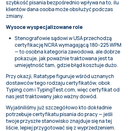
szybkość pisania bezpośrednio wpływa na to, ilu
klientów dana osoba może obsłużyć podczas
zmiany.
Wysoce wyspecjalizowane role
Stenografowie sądowi w USA przechodzą
certyfikację NCRA wymagającą 180–225 WPM
— to osobna kategoria zawodowa, ale dobrze
pokazuje, jak poważnie traktowana jest ta
umiejętność tam, gdzie błąd kosztuje dużo.
Przy okazji, Ratatype figuruje wśród uznanych
dostawców tego rodzaju certyfikatów, obok
Typing.com i TypingTest.com, więc certyfikat od
nas jest traktowany jako ważny dowód.
Wyjaśniliśmy już szczegółowo
kto dokładnie
potrzebuje certyfikatu pisania do pracy
— jeśli
twoje przyszłe stanowisko znajduje się na tej
liście, lepiej przygotować się z wyprzedzeniem.