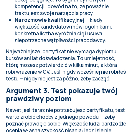
kompetencji i dowód na to, że poważnie
traktujesz swoje narzędzia pracy.
Na rozmowie kwalifikacyjnej
— kiedy
większość kandydatów mówi ogólnikami,
konkretna liczba wyróżnia cię i usuwa
niepotrzebne wątpliwości pracodawcy.
Najważniejsze: certyfikat nie wymaga dyplomu,
kursów ani lat doświadczenia. To umiejętność,
którą możesz potwierdzić w kilka minut, a która
robi wrażenie w CV. Jeśli nigdy wcześniej nie robiłeś
testu — nigdy nie jest za późno, żeby zacząć.
Argument 3. Test pokazuje twój
prawdziwy poziom
Nawet jeśli teraz nie potrzebujesz certyfikatu, test
warto zrobić choćby z jednego powodu — żeby
poznać prawdę o sobie. Większość ludzi bardzo źle
ocenia własną szybkość pisania: jedni się nie