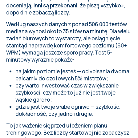
doceniają, inni są przekonani, że piszą «szybko»,
dopóki nie zobaczą liczby.
Według naszych danych z ponad 506 000 testów
mediana wynosi około 35 słów na minutę. Dla wielu
zadań biurowych to wystarczy, ale osiągnięcie
stamtąd naprawdę komfortowego poziomu (60+
WPM) wymaga jeszcze sporo pracy. Test 5-
minutowy wyraźnie pokaże:
na jakim poziomie jesteś — od «pisania dwoma
palcami» do czołowych 5% mistrzów;
czy warto inwestować czas w zwiększanie
szybkości, czy może to już nie jest twoje
wąskie gardło;
gdzie jest twoje słabe ogniwo — szybkość,
dokładność, czy jedno i drugie.
To jak ważenie się przed ułożeniem planu
treningowego. Bez liczby startowej nie zobaczysz