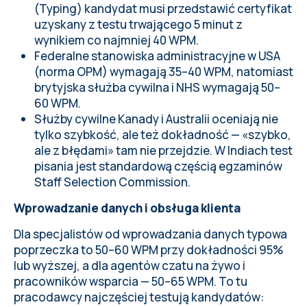
(Typing) kandydat musi przedstawić certyfikat
uzyskany z testu trwającego 5 minut z
wynikiem co najmniej 40 WPM.
Federalne stanowiska administracyjne w USA
(norma OPM) wymagają 35–40 WPM, natomiast
brytyjska służba cywilna i NHS wymagają 50–
60 WPM.
Służby cywilne Kanady i Australii oceniają nie
tylko szybkość, ale też dokładność — «szybko,
ale z błędami» tam nie przejdzie. W Indiach test
pisania jest standardową częścią egzaminów
Staff Selection Commission.
Wprowadzanie danych i obsługa klienta
Dla specjalistów od wprowadzania danych typowa
poprzeczka to 50–60 WPM przy dokładności 95%
lub wyższej, a dla agentów czatu na żywo i
pracowników wsparcia — 50–65 WPM. To tu
pracodawcy najczęściej testują kandydatów: