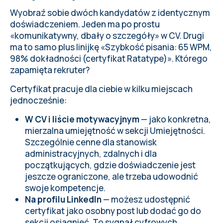
Wyobraź sobie dwóch kandydatów z identycznym
doświadczeniem. Jeden ma po prostu
«komunikatywny, dbały o szczegóły» w CV. Drugi
ma to samo plus linijkę «Szybkość pisania: 65 WPM,
98% dokładności (certyfikat Ratatype)». Którego
zapamięta rekruter?
Certyfikat pracuje dla ciebie w kilku miejscach
jednocześnie:
W CV i liście motywacyjnym
— jako konkretna,
mierzalna umiejętność w sekcji Umiejętności.
Szczególnie cenne dla stanowisk
administracyjnych, zdalnych i dla
początkujących, gdzie doświadczenie jest
jeszcze ograniczone, ale trzeba udowodnić
swoje kompetencje.
Na profilu LinkedIn
— możesz udostępnić
certyfikat jako osobny post lub dodać go do
sekcji osiągnięć. To sygnał cyfrowych