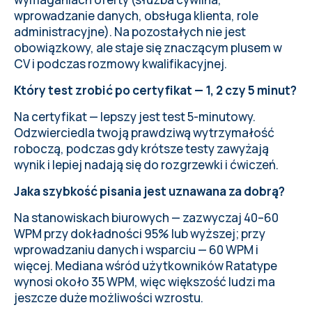
wprowadzanie danych, obsługa klienta, role
administracyjne). Na pozostałych nie jest
obowiązkowy, ale staje się znaczącym plusem w
CV i podczas rozmowy kwalifikacyjnej.
Który test zrobić po certyfikat — 1, 2 czy 5 minut?
Na certyfikat — lepszy jest test 5-minutowy.
Odzwierciedla twoją prawdziwą wytrzymałość
roboczą, podczas gdy krótsze testy zawyżają
wynik i lepiej nadają się do rozgrzewki i ćwiczeń.
Jaka szybkość pisania jest uznawana za dobrą?
Na stanowiskach biurowych — zazwyczaj 40–60
WPM przy dokładności 95% lub wyższej; przy
wprowadzaniu danych i wsparciu — 60 WPM i
więcej. Mediana wśród użytkowników Ratatype
wynosi około 35 WPM, więc większość ludzi ma
jeszcze duże możliwości wzrostu.