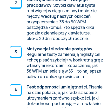
pracodawcy
. Szybki klawiaturzysta
robi więcej w ciągu zmiany i mniej się
męczy.
Według naszych obliczeń
przyspieszenie z 35 do 60 WPM
oszczędza komuś, kto spędza kilka
godzin dziennie przy klawiaturze,
około 20 dni roboczych rocznie.
Motywacja i śledzenie postępów
.
Regularne testy zamieniają mglisty cel
«chcę pisać szybciej» w konkretną grę z
własnymi rekordami. Zobaczenie, jak
38 WPM zmienia się w 55 — to najlepsze
paliwo do dalszego ćwiczenia.
Test odporności umiejętności
. Pisanie
na czas pokazuje, jak radzisz sobie z
utrzymaniem zarówno szybkości, jak i
dokładności pod presją — a to właśnie