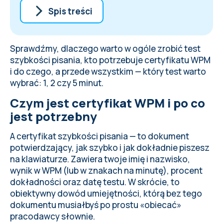
Spis treści
Czym jest certyfikat WPM i po co jest
potrzebny
Sprawdźmy, dlaczego warto w ogóle zrobić test
Argument 1. Wiele firm po prostu tego
szybkości pisania, kto potrzebuje certyfikatu WPM
wymaga
i do czego, a przede wszystkim — który test warto
Argument 2. Certyfikat wzmacnia twoje
wybrać: 1, 2 czy 5 minut.
CV i profil na LinkedIn
Czym jest certyfikat WPM i po co
Argument 3. Test pokazuje twój
jest potrzebny
prawdziwy poziom
4 kolejne powody, żeby zrobić test już
A
certyfikat szybkości pisania
— to dokument
dziś
potwierdzający, jak szybko i jak dokładnie piszesz
Który test wybrać: 1, 2 czy 5 minut?
na klawiaturze. Zawiera twoje imię i nazwisko,
Jak zdobyć certyfikat na Ratatype
wynik w WPM (lub w znakach na minutę), procent
Najczęściej zadawane pytania
dokładności oraz datę testu. W skrócie, to
obiektywny dowód umiejętności, którą bez tego
dokumentu musiałbyś po prostu «obiecać»
pracodawcy słownie.