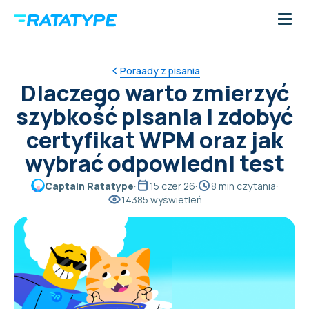
Poraady z pisania
Dlaczego warto zmierzyć
szybkość pisania i zdobyć
certyfikat WPM oraz jak
wybrać odpowiedni test
Captain Ratatype
·
15 czer 26
·
8 min czytania
·
14385 wyświetleń