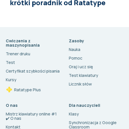
krótki poradnik od Ratatype
Cwiczenia z
Zasoby
maszynopisania
Nauka
Trener druku
Pomoc
Test
Graj i ucz się
Certyfikat szybkości pisania
Test klawiatury
Kursy
Licznik słów
Ratatype Plus
O nas
Dla nauczycieli
Mistrz klawiatury online #1
Klasy
✔️ O nas
Synchronizacja z Google
Kontakt
Classroom