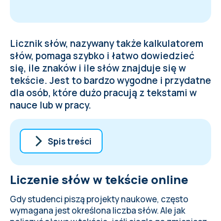
Licznik słów, nazywany także kalkulatorem
słów, pomaga szybko i łatwo dowiedzieć
się, ile znaków i ile słów znajduje się w
tekście. Jest to bardzo wygodne i przydatne
dla osób, które dużo pracują z tekstami w
nauce lub w pracy.
Spis treści
Liczenie słów w tekście online
Liczenie słów w tekście online
Jak policzyć słowa w Google Docs
Jak policzyć słowa w Word
Gdy studenci piszą projekty naukowe, często
Jakie narzędzie wybrać do liczenia słów i
wymagana jest określona liczba słów. Ale jak
znaków