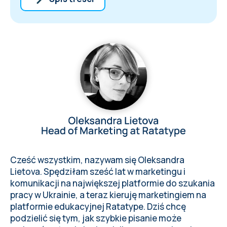
Certyfikat szybkości pisania natychmiast
czyni twoje CV bardziej konkurencyjnym
na stanowiska początkowe
Pisanie bezwzrokowe oszczędza czas i
pozwala skupić się na zadaniach o
większym wpływie.
Kolejna ważna korzyść dotyczy twojego
zdrowia i komfortu przy biurku
Szybkie pisanie wspiera współpracę
międzykulturową, umożliwiając
płynniejszą komunikację w czasie
rzeczywistym między zespołami
Cześć wszystkim, nazywam się Oleksandra
Pisanie bezwzrokowe to dożywotni atut
Lietova. Spędziłam sześć lat w marketingu i
produktywności, który nigdy nie blaknie,
komunikacji na największej platformie do szukania
niezależnie od ścieżki kariery
pracy w Ukrainie, a teraz kieruję marketingiem na
platformie edukacyjnej Ratatype. Dziś chcę
podzielić się tym, jak szybkie pisanie może