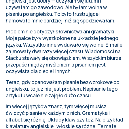
angielski jest dobry — uczyłam się latami i
używałam go zawodowo. Ale byłam wolna w
pisaniu po angielsku. To było frustrujące i
hamowało mnie bardziej, niż się spodziewałam.
Problem nie dotyczył słownictwa ani gramatyki.
Moje palce były wyszkolone na układzie jednego
języka. Wszystko inne wydawało się wolne. E-maile
zajmowały dwa razy więcej czasu. Wiadomości na
Slacku stawały się obowiązkiem. W szybkim biurze
przepaść między myśleniem a pisaniem jest
oczywista dla ciebie i innych.
Teraz, gdy opanowałam pisanie bezwzrokowe po
angielsku, to już nie jest problem. Napisanie tego
artykułu wcale nie zajęło dużo czasu.
Im więcej języków znasz, tym więcej musisz
ćwiczyć pisanie w każdym z nich. Gramatyka i
alfabet się różnią. Układy klawiszy też. Na przykład
klawiatury angielskie i włoskie są różne. Te małe