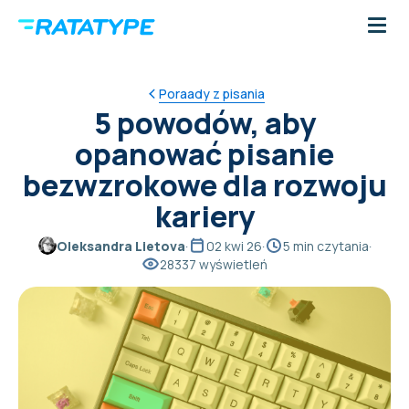
Poraady z pisania
5 powodów, aby
opanować pisanie
bezwzrokowe dla rozwoju
kariery
Oleksandra Lietova
·
02 kwi 26
·
5 min czytania
·
28337 wyświetleń