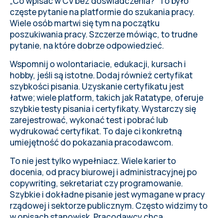
„Co wpisać w CV bez doświadczenia?" To było
częste pytanie na platformie do szukania pracy.
Wiele osób martwi się tym na początku
poszukiwania pracy. Szczerze mówiąc, to trudne
pytanie, na które dobrze odpowiedzieć.
Wspomnij o wolontariacie, edukacji, kursach i
hobby, jeśli są istotne. Dodaj również certyfikat
szybkości pisania. Uzyskanie certyfikatu jest
łatwe; wiele platform, takich jak Ratatype, oferuje
szybkie testy pisania
i certyfikaty. Wystarczy się
zarejestrować, wykonać test i pobrać lub
wydrukować certyfikat. To daje ci konkretną
umiejętność do pokazania pracodawcom.
To nie jest tylko wypełniacz. Wiele karier to
docenia, od pracy biurowej i administracyjnej po
copywriting, sekretariat czy programowanie.
Szybkie i dokładne pisanie jest wymagane w pracy
rządowej i sektorze publicznym. Często widzimy to
w opisach stanowisk. Pracodawcy chcą