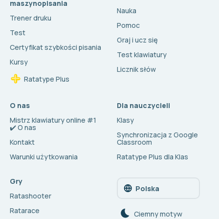
maszynopisania
Nauka
Trener druku
Pomoc
Test
Graj i ucz się
Certyfikat szybkości pisania
Test klawiatury
Kursy
Licznik słów
Ratatype Plus
O nas
Dla nauczycieli
Mistrz klawiatury online #1
Klasy
✔️ O nas
Synchronizacja z Google
Kontakt
Classroom
Warunki użytkowania
Ratatype Plus dla Klas
Gry
Polska
Ratashooter
Ratarace
Сiemny motyw