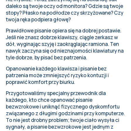
daleko są twoje oczy od monitora? Gdzie są twoje
stopy? Płasko na podłodze czy skrzyżowane? Czy
twoja ręka podpiera głowę?
Prawidłowe pisanie opiera się na dobrej postawie.
Jeśli nie znasz dobrze klawiszy, ciągle zerkasz w
dół, wyginając szyję i zaokrąglając ramiona. Ten
nawyk zaczyna się od nieznajomości klawiatury na
tyle dobrze, by pisać bez patrzenia.
Opanowanie każdego klawisza i pisanie bez
patrzenia może zmniejszyć ryzyko kontuzji i
poprawić komfort przy biurku.
Przygotowaliśmy
specjalny przewodnik dla
każdego, kto chce opanować pisanie
bezwzrokowe
i uniknąć fizycznego dyskomfortu
związanego z długimi godzinami przy komputerze.
To nie jest drobny problem; twoje ciało wysyła ci
sygnały, a pisanie bezwzrokowe jest jednym z