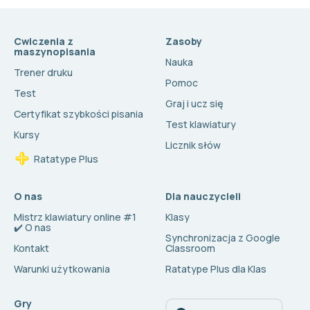
Cwiczenia z
Zasoby
maszynopisania
Nauka
Trener druku
Pomoc
Test
Graj i ucz się
Certyfikat szybkości pisania
Test klawiatury
Kursy
Licznik słów
Ratatype Plus
O nas
Dla nauczycieli
Mistrz klawiatury online #1
Klasy
✔️ O nas
Synchronizacja z Google
Kontakt
Classroom
Warunki użytkowania
Ratatype Plus dla Klas
Gry