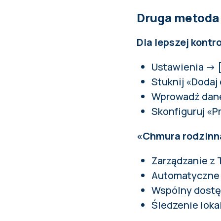
Druga metoda
Dla lepszej kontr
Ustawienia → 
Stuknij «Dodaj
Wprowadź dane 
Skonfiguruj «P
«Chmura rodzinna
Zarządzanie z 
Automatyczne 
Wspólny dostę
Śledzenie lokal