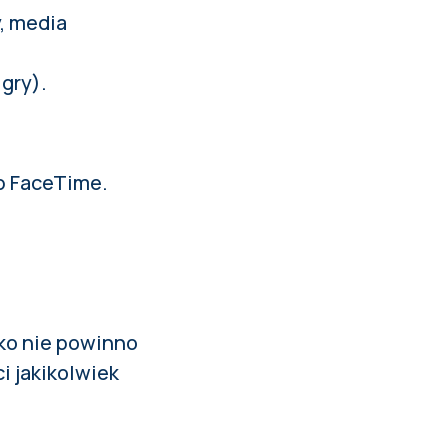
y, media
 gry).
ub FaceTime.
ko nie powinno
i jakikolwiek