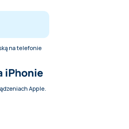
ską na telefonie
a iPhonie
rządzeniach Apple.