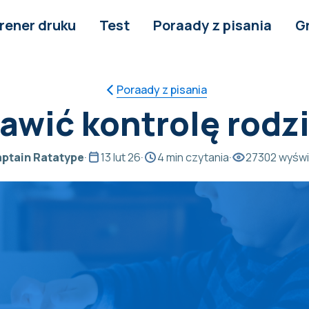
rener druku
Test
Poraady z pisania
G
Poraady z pisania
awić kontrolę rodz
ptain Ratatype
·
13 lut 26
·
4 min czytania
·
27302 wyświ