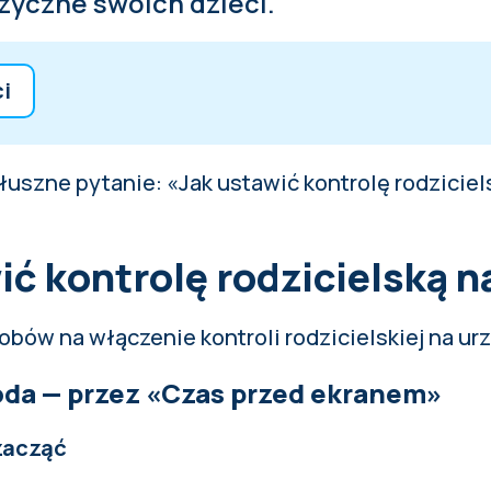
izyczne swoich dzieci.
ci
kontrolę rodzicielską na iPhonie
łuszne pytanie: «Jak ustawić kontrolę rodziciel
kontrolę rodzicielską na Androidzie
 dziecka powinien być na pierwszym miejscu
ić kontrolę rodzicielską n
sobów na włączenie kontroli rodzicielskiej na u
da — przez «Czas przed ekranem»
 zacząć