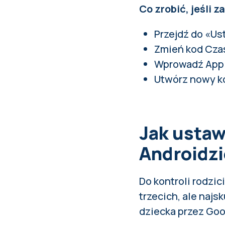
Co zrobić, jeśli
Przejdź do «U
Zmień kod Cza
Wprowadź Apple
Utwórz nowy k
Jak ustaw
Androidzi
Do kontroli rodzici
trzecich, ale naj
dziecka przez Goo