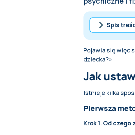
psychiczne i f
Spis treś
Jak ustawić 
Pojawia się więc s
Jak ustawić 
dziecka?»
Szacunek dla
Jak ustaw
Istnieje kilka spo
Pierwsza meto
Krok 1. Od czego