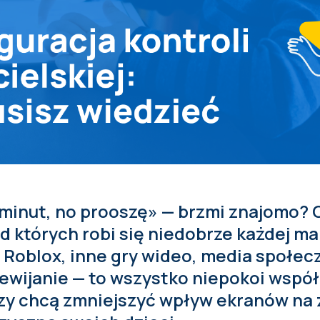
 minut, no prooszę» — brzmi znajomo?
d których robi się niedobrze każdej mam
, Roblox, inne gry wideo, media społe
ewijanie — to wszystko niepokoi wspó
rzy chcą zmniejszyć wpływ ekranów na