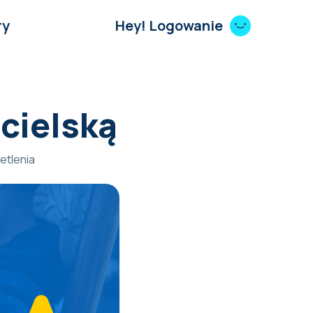
ry
Hey! Logowanie
icielską
etlenia