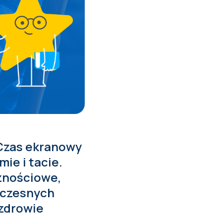
 Czas ekranowy
ie i tacie.
cznościowe,
łczesnych
 zdrowie