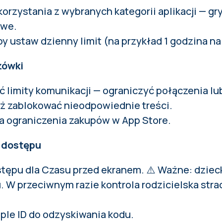
orzystania z wybranych kategorii aplikacji — gr
owe.
y ustaw dzienny limit (na przykład 1 godzina na
zówki
 limity komunikacji — ograniczyć połączenia l
ż zablokować nieodpowiednie treści.
a ograniczenia zakupów w App Store.
d dostępu
tępu dla Czasu przed ekranem. ⚠️ Ważne: dziec
. W przeciwnym razie kontrola rodzicielska strac
ple ID do odzyskiwania kodu.