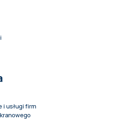
i
a
 i usługi firm
 ekranowego