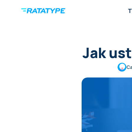
T
Jak ust
Ca