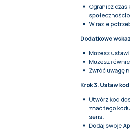
Ogranicz czas k
społeczności
W razie potrzeb
Dodatkowe wska
Możesz ustawić
Możesz równie
Zwróć uwagę n
Krok 3. Ustaw ko
Utwórz kod dos
znać tego kodu
sens.
Dodaj swoje Ap