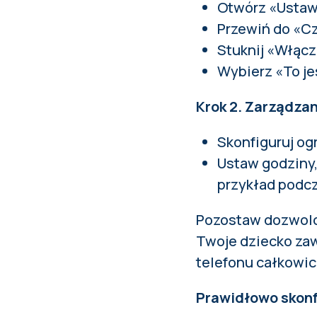
Otwórz «Ustawi
Przewiń do «C
Stuknij «Włąc
Wybierz «To je
Krok 2. Zarządza
Skonfiguruj og
Ustaw godziny,
przykład podcz
Pozostaw dozwolon
Twoje dziecko zaw
telefonu całkowic
Prawidłowo skonfi