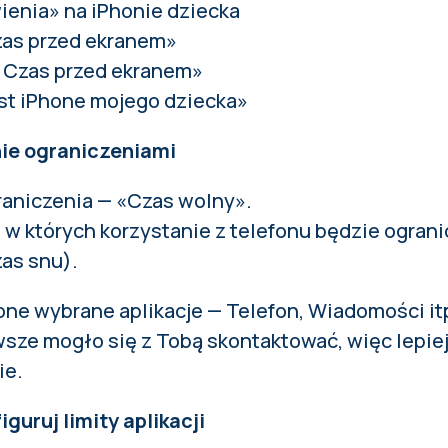
enia» na iPhonie dziecka
zas przed ekranem»
z Czas przed ekranem»
st iPhone mojego dziecka»
nie ograniczeniami
raniczenia — «Czas wolny».
 w których korzystanie z telefonu będzie ogran
as snu).
e wybrane aplikacje — Telefon, Wiadomości it
sze mogło się z Tobą skontaktować, więc lepiej 
ie.
guruj limity aplikacji