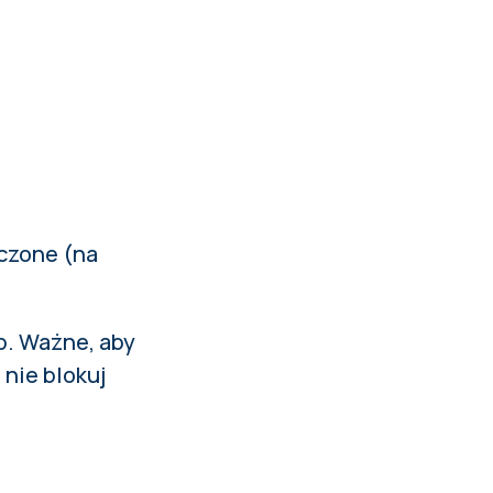
iczone (na
p. Ważne, aby
nie blokuj