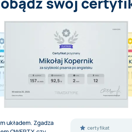
obądź swój certyfi
Б
і
л
о
г
р
у
д
и
й
в
е
д
м
і
д
п
е
р
е
в
а
г
у
р
о
с
л
и
н
н
і
ym układem
. Zgadza
certyfikat
fanem QWERTY, czy