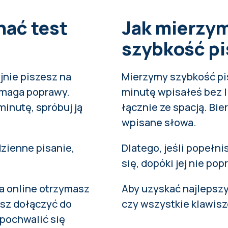
nać test
Jak mierzy
szybkość pi
jnie piszesz na
Mierzymy szybkość pis
ymaga poprawy.
minutę wpisałeś bez l
minutę, spróbuj ją
łącznie ze spacją. Bi
wpisane słowa.
dzienne pisanie,
Dlatego, jeśli popełni
się, dopóki jej nie pop
a online otrzymasz
Aby uzyskać najlepszy
esz dołączyć do
czy wszystkie klawisz
pochwalić się