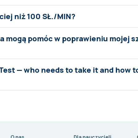
ciej niż 100 SŁ./MIN?
nia mogą pomóc w poprawieniu mojej s
Test — who needs to take it and how t
O nas
Dla nauczycieli