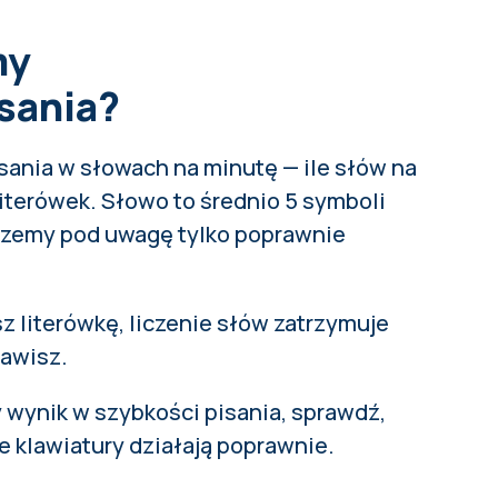
my
sania?
ania w słowach na minutę — ile słów na
iterówek. Słowo to średnio 5 symboli
erzemy pod uwagę tylko poprawnie
sz literówkę, liczenie słów zatrzymuje
rawisz.
 wynik w szybkości pisania,
sprawdź,
e klawiatury działają poprawnie
.