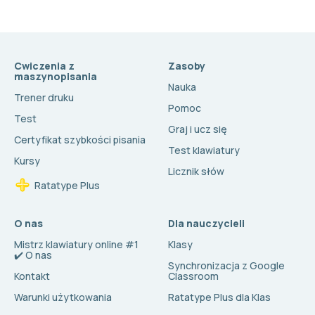
Cwiczenia z
Zasoby
maszynopisania
Nauka
Trener druku
Pomoc
Test
Graj i ucz się
Certyfikat szybkości pisania
Test klawiatury
Kursy
Licznik słów
Ratatype Plus
O nas
Dla nauczycieli
Mistrz klawiatury online #1
Klasy
✔️ O nas
Synchronizacja z Google
Kontakt
Classroom
Warunki użytkowania
Ratatype Plus dla Klas