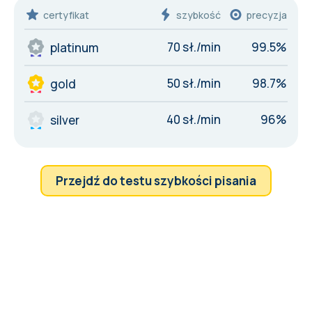
certyfikat
szybkość
precyzja
70 sł./min
99.5%
platinum
50 sł./min
98.7%
gold
40 sł./min
96%
silver
Przejdź do testu szybkości pisania