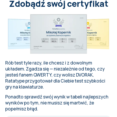
u
n
d
e
r
s
t
a
n
d
i
n
g
o
f
n
a
v
i
g
a
t
i
o
n
Zdobądź swój certyfikat
a
n
d
t
h
e
n
a
t
u
r
a
l
w
o
r
l
d
.
Rób test tyle razy, ile chcesz i z
dowolnym
układem
. Zgadza się — niezależnie od tego, czy
jesteś fanem QWERTY, czy wolisz DVORAK,
Ratatype
przygotował dla Ciebie test szybkości
gry na klawiaturze.
Ponadto sprawdź swój wynik w tabeli najlepszych
wyników po tym, nie musisz się martwić, że
popełnisz
błąd
.