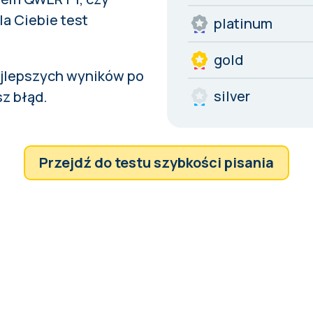
a Ciebie test
platinum
gold
ajlepszych wyników po
silver
sz
błąd
.
Przejdź do testu szybkości pisania