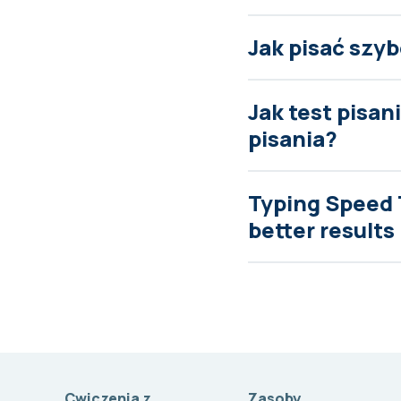
Jak pisać szyb
Jak test pisa
pisania?
Typing Speed 
better results
Cwiczenia z
Zasoby