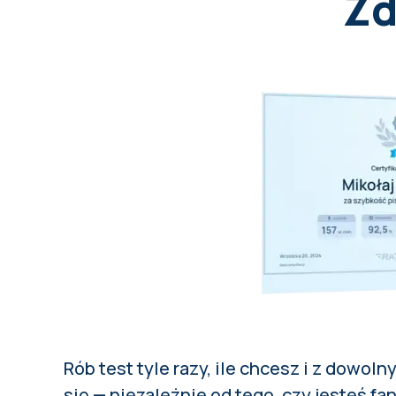
Zd
Rób test tyle razy, ile chcesz i z
dowoln
się — niezależnie od tego, czy jesteś 