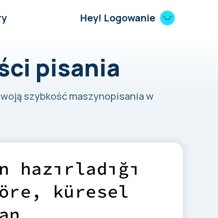
ry
Hey! Logowanie
ści pisania
 swoją szybkość maszynopisania w
n
h
a
z
ı
r
l
a
d
ı
ğ
ı
ö
r
e
,
k
ü
r
e
s
e
l
a
n