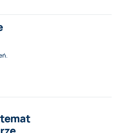
e
eń.
 temat
rze