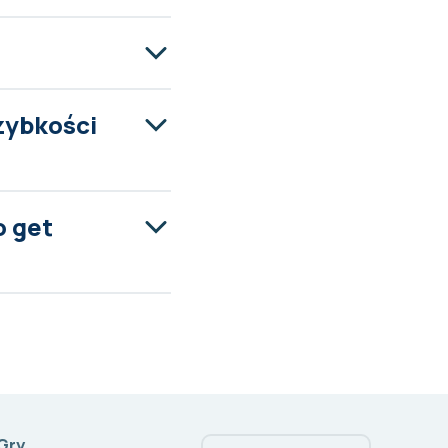
zybkości
o get
Gry