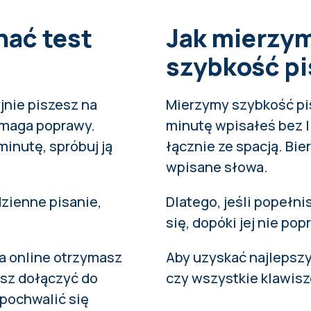
nać test
Jak mierzy
szybkość pi
jnie piszesz na
Mierzymy szybkość pis
ymaga poprawy.
minutę wpisałeś bez l
minutę, spróbuj ją
łącznie ze spacją. Bi
wpisane słowa.
dzienne pisanie,
Dlatego, jeśli popełni
się, dopóki jej nie pop
a online otrzymasz
Aby uzyskać najlepszy
esz dołączyć do
czy wszystkie klawisz
pochwalić się