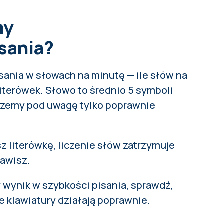
my
sania?
ania w słowach na minutę — ile słów na
iterówek. Słowo to średnio 5 symboli
erzemy pod uwagę tylko poprawnie
sz literówkę, liczenie słów zatrzymuje
rawisz.
 wynik w szybkości pisania,
sprawdź,
e klawiatury działają poprawnie
.