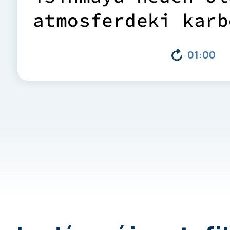
a
t
m
o
s
f
e
r
d
e
k
i
k
a
r
b
y
a
k
a
l
a
m
a
k
i
ç
i
n
k
u
01:00
t
e
k
n
o
l
o
j
i
l
e
r
i
n
i
n
g
e
l
i
ş
t
i
r
i
l
m
e
s
i
.
R
i
n
s
a
n
l
a
r
ı
,
i
k
l
i
m
g
e
ç
m
e
k
i
ç
i
n
a
r
t
ı
k
e
m
i
s
y
o
n
l
a
r
ı
n
ı
a
z
a
y
e
t
e
r
l
i
o
l
m
a
d
ı
ğ
ı
n
C
O
2
'
y
i
a
z
a
l
t
m
a
n
ı
n