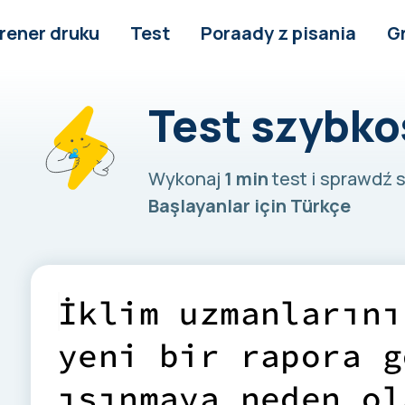
rener druku
Test
Poraady z pisania
G
Test szybko
Wykonaj
1 min
test i sprawdź
Başlayanlar için Türkçe
İ
k
l
i
m
u
z
m
a
n
l
a
r
ı
n
ı
y
e
n
i
b
i
r
r
a
p
o
r
a
g
ı
s
ı
n
m
a
y
a
n
e
d
e
n
o
l