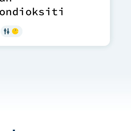
o
n
d
i
o
k
s
i
t
i
l
l
a
n
ı
l
a
n
d
a
h
a
h
ı
z
l
ı
a
p
o
r
d
a
b
i
l
i
m
k
r
i
z
i
n
i
n
ö
n
ü
n
e
s
a
d
e
c
e
C
O
2
l
t
m
a
h
e
d
e
f
i
n
i
n
ı
b
e
l
i
r
t
i
y
o
r
.
y
a
n
ı
s
ı
r
a
,