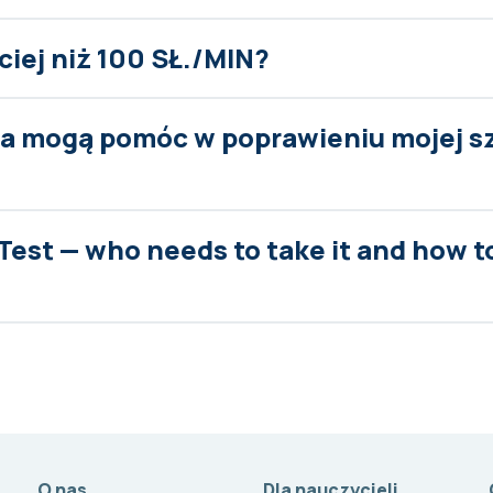
ciej niż 100 SŁ./MIN?
nia mogą pomóc w poprawieniu mojej s
Test — who needs to take it and how t
O nas
Dla nauczycieli