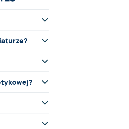
iaturze?
dotykowej?