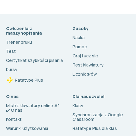
Cwiczenia z
Zasoby
maszynopisania
Nauka
Trener druku
Pomoc
Test
Graj i ucz się
Certyfikat szybkości pisania
Test klawiatury
Kursy
Licznik słów
Ratatype Plus
O nas
Dla nauczycieli
Mistrz klawiatury online #1
Klasy
✔️ O nas
Synchronizacja z Google
Kontakt
Classroom
Warunki użytkowania
Ratatype Plus dla Klas