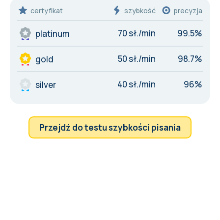
certyfikat
szybkość
precyzja
70 sł./min
99.5%
platinum
50 sł./min
98.7%
gold
40 sł./min
96%
silver
Przejdź do testu szybkości pisania