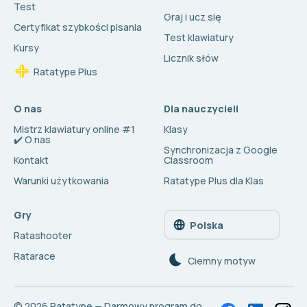
Test
Graj i ucz się
Certyfikat szybkości pisania
Test klawiatury
Kursy
Licznik słów
Ratatype Plus
O nas
Dla nauczycieli
Mistrz klawiatury online #1
Klasy
✔️ O nas
Synchronizacja z Google
Kontakt
Classroom
Warunki użytkowania
Ratatype Plus dla Klas
Gry
Polska
Ratashooter
Ratarace
Сiemny motyw
© 2026
Ratatype — Darmowy program do