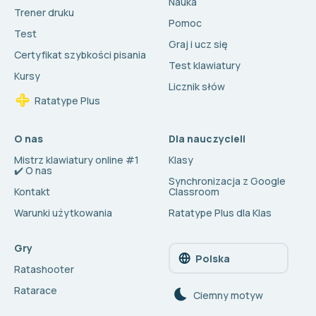
Nauka
Trener druku
Pomoc
Test
Graj i ucz się
Certyfikat szybkości pisania
Test klawiatury
Kursy
Licznik słów
Ratatype Plus
O nas
Dla nauczycieli
Mistrz klawiatury online #1
Klasy
✔️ O nas
Synchronizacja z Google
Kontakt
Classroom
Warunki użytkowania
Ratatype Plus dla Klas
Gry
Polska
Ratashooter
Ratarace
Сiemny motyw