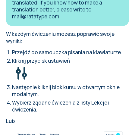
translated. If you know how to make a
translation better, please write to
mail@ratatype.com
.
W każdym ćwiczeniu możesz poprawić swoje
wyniki:
Przejdź do
samouczka pisania na klawiaturze
.
Kliknij przycisk ustawień
Następnie kliknij blok kursu w otwartym oknie
modalnym.
Wybierz żądane ćwiczenia z listy Lekcje i
ćwiczenia.
Lub