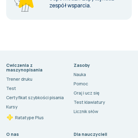
zespół wsparcia
.
Cwiczenia z
Zasoby
maszynopisania
Nauka
Trener druku
Pomoc
Test
Graj i ucz się
Certyfikat szybkości pisania
Test klawiatury
Kursy
Licznik słów
Ratatype Plus
O nas
Dla nauczycieli