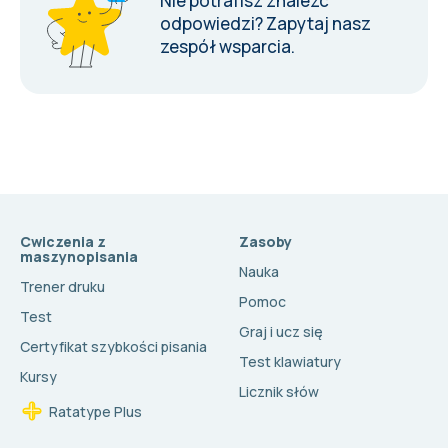
Nie potrafisz znaleźć
odpowiedzi?
Zapytaj nasz
zespół wsparcia
.
Cwiczenia z
Zasoby
maszynopisania
Nauka
Trener druku
Pomoc
Test
Graj i ucz się
Certyfikat szybkości pisania
Test klawiatury
Kursy
Licznik słów
Ratatype Plus