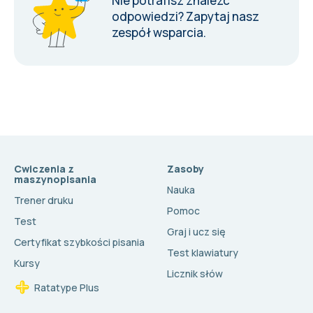
Nie potrafisz znaleźć
odpowiedzi?
Zapytaj nasz
zespół wsparcia
.
Cwiczenia z
Zasoby
maszynopisania
Nauka
Trener druku
Pomoc
Test
Graj i ucz się
Certyfikat szybkości pisania
Test klawiatury
Kursy
Licznik słów
Ratatype Plus