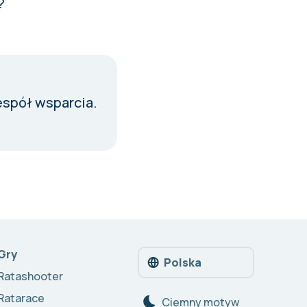
?
espół wsparcia
.
Gry
Polska
Ratashooter
Ratarace
Сiemny motyw