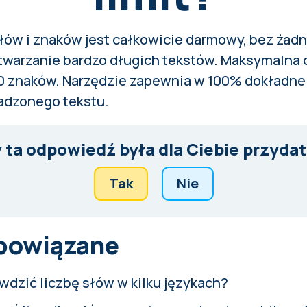
 słów i znaków jest całkowicie darmowy, bez żad
etwarzanie bardzo długich tekstów. Maksymalna
0 znaków. Narzędzie zapewnia w 100% dokładne 
dzonego tekstu.
 ta odpowiedź była dla Ciebie przyda
Tak
Nie
 powiązane
dzić liczbę słów w kilku językach?