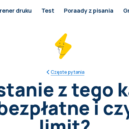
rener druku
Test
Poraady z pisania
G
Częste pytania
stanie z tego k
bezpłatne i czy
limit?