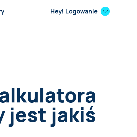
ry
Hey! Logowanie
alkulatora
 jest jakiś