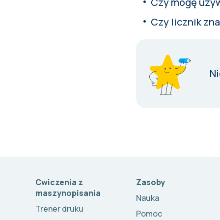
Czy mogę używ
Czy licznik zn
Ni
Cwiczenia z
Zasoby
maszynopisania
Nauka
Trener druku
Pomoc