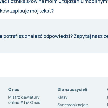
ać licznika słów na moim urządzeniu mobilnym
aków zapisuje mój tekst?
e potrafisz znaleźć odpowiedzi?
Zapytaj nasz z
O nas
Dla nauczycieli
Mistrz klawiatury
Klasy
online #1 ✔️ O nas
Synchronizacja z