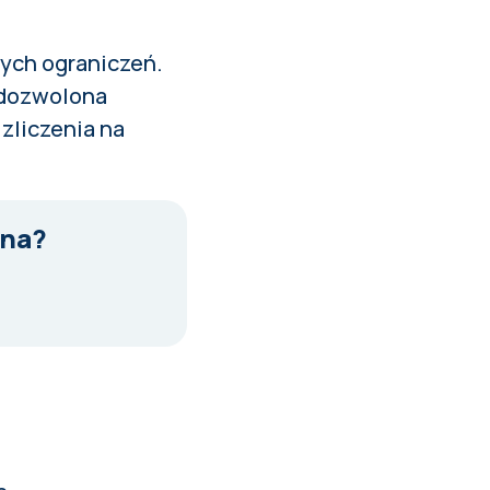
nych ograniczeń.
 dozwolona
zliczenia na
tna?