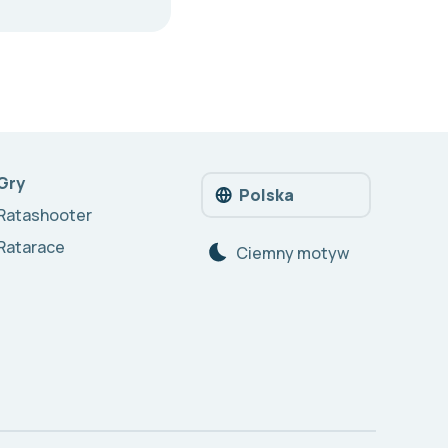
Gry
Polska
Ratashooter
Ratarace
Сiemny motyw