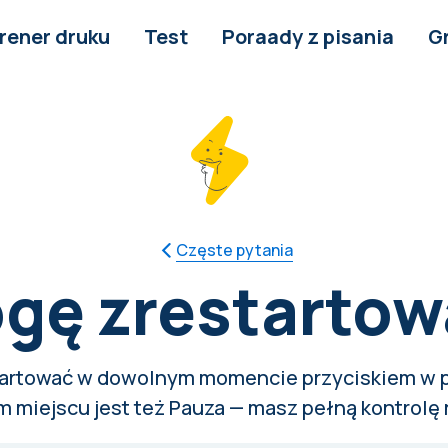
rener druku
Test
Poraady z pisania
G
Częste pytania
gę zrestartow
tartować w dowolnym momencie przyciskiem w
 miejscu jest też Pauza — masz pełną kontrolę