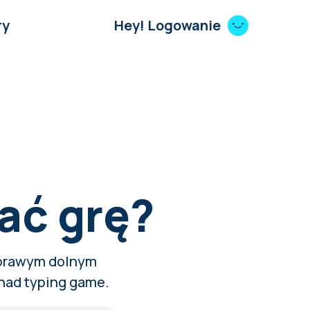
ry
Hey! Logowanie
ać grę?
 prawym dolnym
 nad typing game.