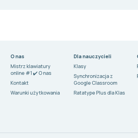
O nas
Dla nauczycieli
Mistrz klawiatury
Klasy
online #1 ✔️ O nas
Synchronizacja z
Kontakt
Google Classroom
Warunki użytkowania
Ratatype Plus dla Klas