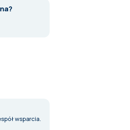
tna?
espół wsparcia
.