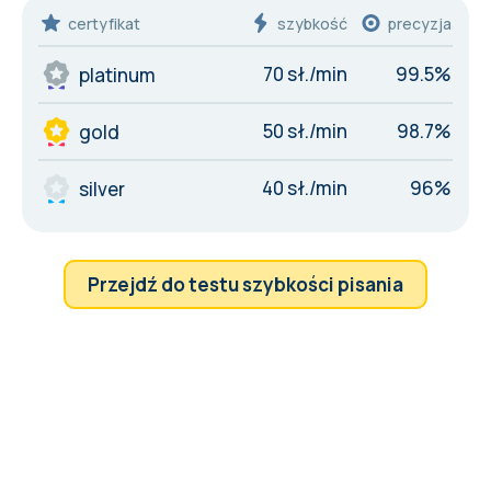
certyfikat
szybkość
precyzja
70 sł./min
99.5%
platinum
50 sł./min
98.7%
gold
40 sł./min
96%
silver
Przejdź do testu szybkości pisania