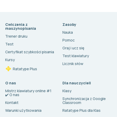
Cwiczenia z
Zasoby
maszynopisania
Nauka
Trener druku
Pomoc
Test
Graj i ucz się
Certyfikat szybkości pisania
Test klawiatury
Kursy
Licznik słów
Ratatype Plus
O nas
Dla nauczycieli
Mistrz klawiatury online #1
Klasy
✔️ O nas
Synchronizacja z Google
Kontakt
Classroom
Warunki użytkowania
Ratatype Plus dla Klas