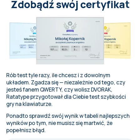
v
a
n
d
e
N
e
d
e
r
l
a
n
d
s
e
Zdobądź swój certyfikat
j
e
u
g
d
l
i
t
e
r
a
t
u
u
r
g
e
m
a
a
k
t
.
Rób test tyle razy, ile chcesz i z
dowolnym
układem
. Zgadza się — niezależnie od tego, czy
jesteś fanem QWERTY, czy wolisz DVORAK,
Ratatype
przygotował dla Ciebie test szybkości
gry na klawiaturze.
Ponadto sprawdź swój wynik w tabeli najlepszych
wyników po tym, nie musisz się martwić, że
popełnisz
błąd
.