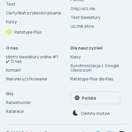
Test
Graj i ucz się
Certyfikat szybkości pisania
Test klawiatury
Kursy
Licznik słów
Ratatype Plus
O nas
Dla nauczycieli
Mistrz klawiatury online #1
Klasy
✔️ O nas
Synchronizacja z Google
Kontakt
Classroom
Warunki użytkowania
Ratatype Plus dla Klas
Gry
Polska
Ratashooter
Ratarace
Сiemny motyw