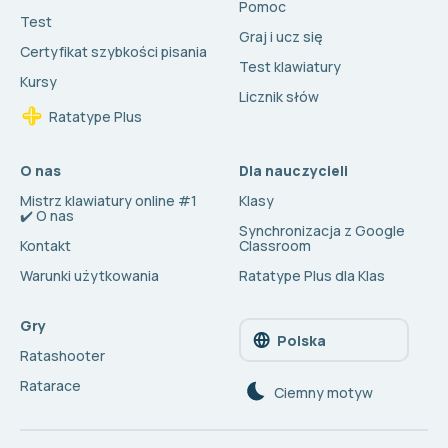
Pomoc
Test
Graj i ucz się
Certyfikat szybkości pisania
Test klawiatury
Kursy
Licznik słów
Ratatype Plus
O nas
Dla nauczycieli
Mistrz klawiatury online #1
Klasy
✔️ O nas
Synchronizacja z Google
Kontakt
Classroom
Warunki użytkowania
Ratatype Plus dla Klas
Gry
Polska
Ratashooter
Ratarace
Сiemny motyw