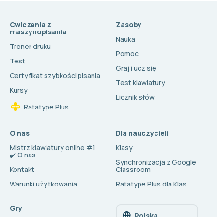
Cwiczenia z
Zasoby
maszynopisania
Nauka
Trener druku
Pomoc
Test
Graj i ucz się
Certyfikat szybkości pisania
Test klawiatury
Kursy
Licznik słów
Ratatype Plus
O nas
Dla nauczycieli
Mistrz klawiatury online #1
Klasy
✔️ O nas
Synchronizacja z Google
Kontakt
Classroom
Warunki użytkowania
Ratatype Plus dla Klas
Gry
Polska