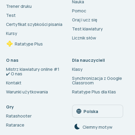
Nauka
Trener druku
Pomoc
Test
Graj i ucz się
Certyfikat szybkości pisania
Test klawiatury
Kursy
Licznik słów
Ratatype Plus
O nas
Dla nauczycieli
Mistrz klawiatury online #1
Klasy
✔️ O nas
Synchronizacja z Google
Kontakt
Classroom
Warunki użytkowania
Ratatype Plus dla Klas
Gry
Polska
Ratashooter
Ratarace
Сiemny motyw