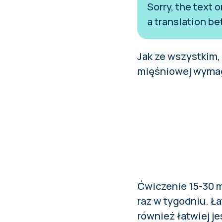
Sorry, the text 
a translation be
Jak ze wszystkim,
mięśniowej wymaga
Ćwiczenie 15-30 m
raz w tygodniu. Ła
również łatwiej j