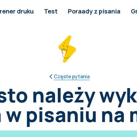
rener druku
Test
Poraady z pisania
G
Częste pytania
ęsto należy wy
 w pisaniu na