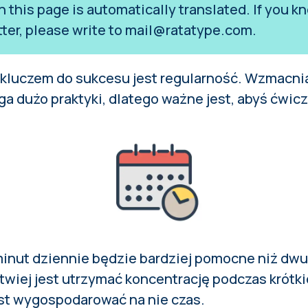
on this page is automatically translated. If you
tter, please write to
mail@ratatype.com
.
 kluczem do sukcesu jest regularność. Wzmacni
 dużo praktyki, dlatego ważne jest, abyś ćwicz
inut dziennie będzie bardziej pomocne niż dwu
twiej jest utrzymać koncentrację podczas krótki
est wygospodarować na nie czas.