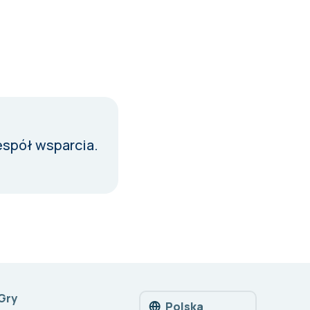
espół wsparcia
.
Gry
Polska