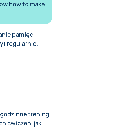
 know how to make
anie pamięci
ył regularnie.
godzinne treningi
ch ćwiczeń, jak