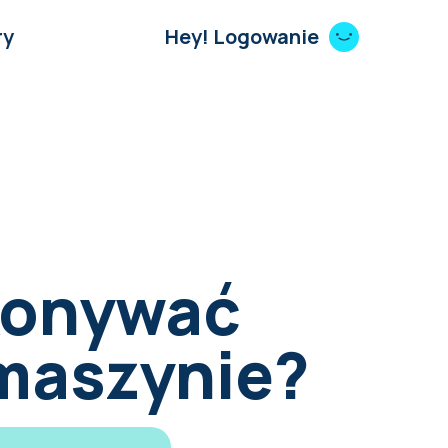
ry
Hey! Logowanie
konywać
 maszynie?