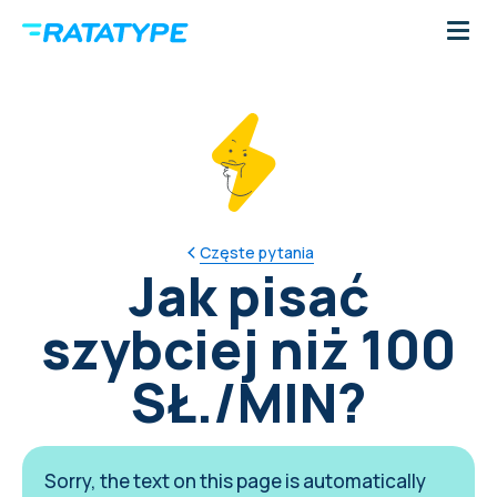
Częste pytania
Jak pisać
szybciej niż 100
SŁ./MIN?
Sorry, the text on this page is automatically