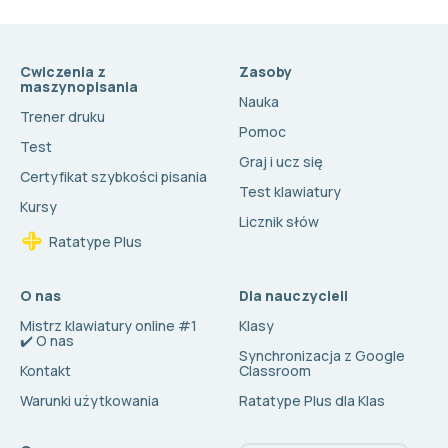
Cwiczenia z
Zasoby
maszynopisania
Nauka
Trener druku
Pomoc
Test
Graj i ucz się
Certyfikat szybkości pisania
Test klawiatury
Kursy
Licznik słów
Ratatype Plus
O nas
Dla nauczycieli
Mistrz klawiatury online #1
Klasy
✔️ O nas
Synchronizacja z Google
Kontakt
Classroom
Warunki użytkowania
Ratatype Plus dla Klas