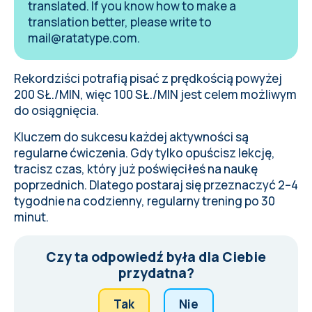
translated. If you know how to make a
translation better, please write to
mail@ratatype.com
.
Rekordziści potrafią pisać z prędkością powyżej
200
SŁ./MIN
, więc 100
SŁ./MIN
jest celem możliwym
do osiągnięcia.
Kluczem do sukcesu każdej aktywności są
regularne ćwiczenia. Gdy tylko opuścisz lekcję,
tracisz czas, który już poświęciłeś na naukę
poprzednich. Dlatego postaraj się przeznaczyć 2–4
tygodnie na codzienny, regularny trening po 30
minut.
Czy ta odpowiedź była dla Ciebie
przydatna?
Tak
Nie