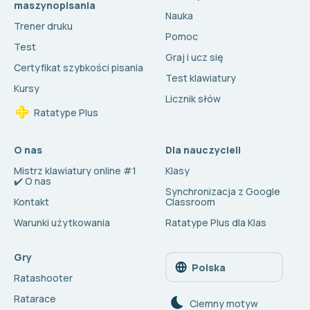
maszynopisania
Nauka
Trener druku
Pomoc
Test
Graj i ucz się
Certyfikat szybkości pisania
Test klawiatury
Kursy
Licznik słów
Ratatype Plus
O nas
Dla nauczycieli
Mistrz klawiatury online #1
Klasy
✔️ O nas
Synchronizacja z Google
Kontakt
Classroom
Warunki użytkowania
Ratatype Plus dla Klas
Gry
Polska
Ratashooter
Ratarace
Сiemny motyw