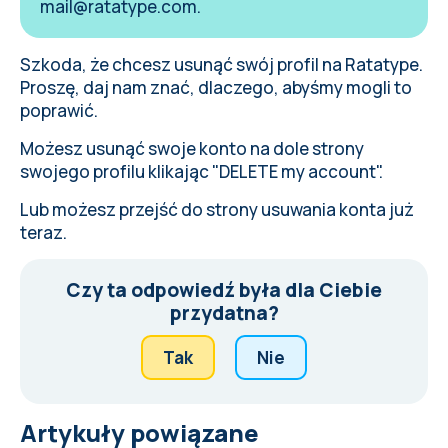
mail@ratatype.com
.
Szkoda, że chcesz usunąć swój profil na Ratatype.
Proszę,
daj nam znać
, dlaczego, abyśmy mogli to
poprawić.
Możesz usunąć swoje konto na dole
strony
swojego profilu
klikając "DELETE my account".
Lub możesz przejść do
strony usuwania konta
już
teraz.
Czy ta odpowiedź była dla Ciebie
przydatna?
Tak
Nie
Artykuły powiązane