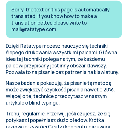
Sorry, the text on this page is automatically
translated. If you know how to make a
translation better, please write to
mail@ratatype.com
.
Dzięki Ratatype możesz nauczyć się techniki
ślepego drukowania wszystkimi palcami. Główna
idea tej techniki polega na tym, że każdemu
palcowi przypisany jest inny obszar klawiszy.
Pozwala to na pisanie bez patrzenia na klawiaturę.
Nasze badania pokazują, że pisanie tą metodą
może zwiększyć szybkość pisania nawet o 20%.
Więcej o tej technice przeczytasz w naszym
artykule o blind typingu
.
Trenuj regularnie. Przerwij, jeśli czujesz, że się
potykasz i
popełniasz dużo błędów
. Krótka
przerwa przywróci Ci siły i koncentrację uwagi.