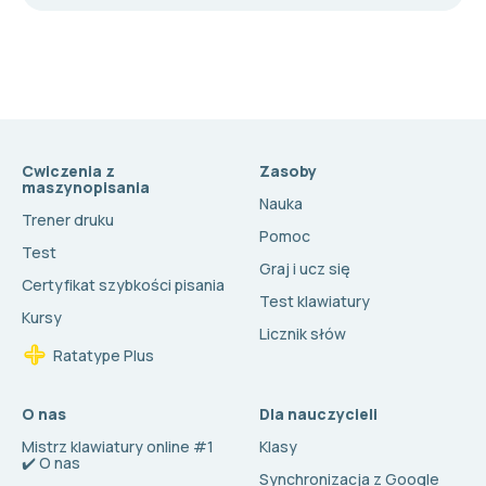
Cwiczenia z
Zasoby
maszynopisania
Nauka
Trener druku
Pomoc
Test
Graj i ucz się
Certyfikat szybkości pisania
Test klawiatury
Kursy
Licznik słów
Ratatype Plus
O nas
Dla nauczycieli
Mistrz klawiatury online #1
Klasy
✔️ O nas
Synchronizacja z Google