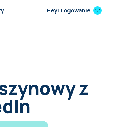
ry
Hey! Logowanie
aszynowy z
edIn