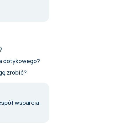
?
nia dotykowego?
gę zrobić?
espół wsparcia
.