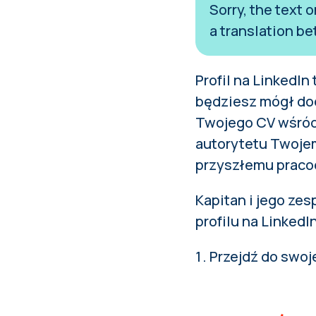
Sorry, the text 
a translation be
Profil na
LinkedIn
będziesz mógł dod
Twojego CV wśród
autorytetu Twojem
przyszłemu praco
Kapitan i jego zes
profilu na LinkedIn
Przejdź do swoje