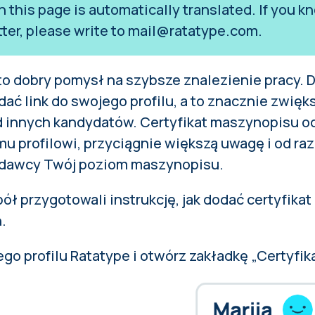
on this page is automatically translated. If you
tter, please write to
mail@ratatype.com
.
to dobry pomysł na szybsze znalezienie pracy. 
ać link do swojego profilu, a to znacznie zwięk
 innych kandydatów.
Certyfikat maszynopisu o
u profilowi, przyciągnie większą uwagę i od ra
dawcy Twój poziom maszynopisu.
pół przygotowali instrukcję, jak dodać certyfika
.
go profilu Ratatype i otwórz zakładkę „Certyfika