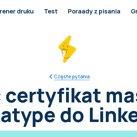
rener druku
Test
Poraady z pisania
G
Częste pytania
 certyfikat m
atype do Link