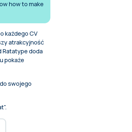
 know how to make
Do każdego CV
szy atrakcyjność
d Ratatype
doda
zu pokaże
t do swojego
t".