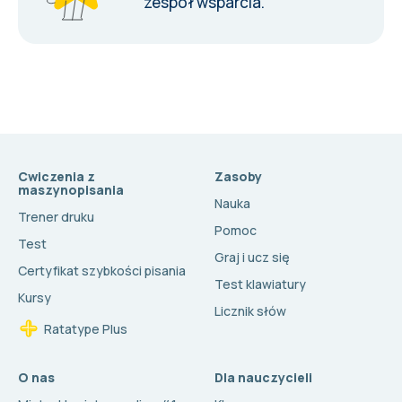
zespół wsparcia
.
Cwiczenia z
Zasoby
maszynopisania
Nauka
Trener druku
Pomoc
Test
Graj i ucz się
Certyfikat szybkości pisania
Test klawiatury
Kursy
Licznik słów
Ratatype Plus
O nas
Dla nauczycieli